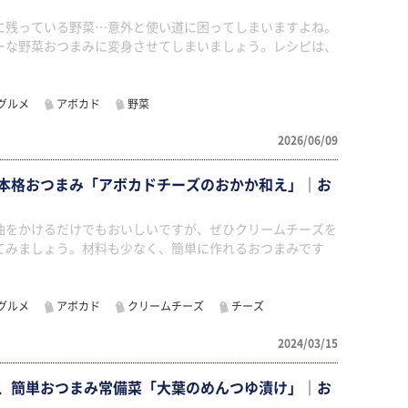
に残っている野菜…意外と使い道に困ってしまいますよね。
ーな野菜おつまみに変身させてしまいましょう。レシピは、
グルメ
アボカド
野菜
2026/06/09
本格おつまみ「アボカドチーズのおかか和え」｜お
油をかけるだけでもおいしいですが、ぜひクリームチーズを
てみましょう。材料も少なく、簡単に作れるおつまみです
グルメ
アボカド
クリームチーズ
チーズ
2024/03/15
、簡単おつまみ常備菜「大葉のめんつゆ漬け」｜お