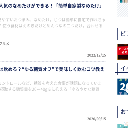
人気のなめたけができる！「簡単自家製なめたけ」
せやすいおつまみ、なめたけ。じつは簡単に自宅で作れちゃ
？ 使う食材はえのきだけとめんつゆの二つだけ。合わせる
ビ
グルメ
2022/12/15
イ
は飲める？“ゆる糖質オフ”で美味しく飲むコツ教え
コントロールなど、糖質を考えた食事が話題になっていま
摂取する糖質量を20～40g※に抑える「ゆるやかな糖質
お
2020/09/15