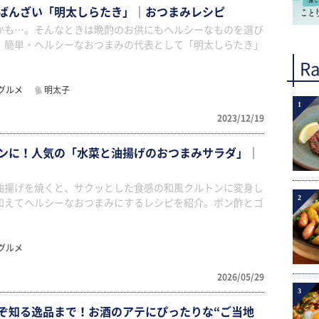
ばんざい「明太しらたき」｜おつまみレシピ
かも…。そんなときは晩酌のお供にもヘルシーなものを選び
、簡単・ヘルシーなおつまみの代表として「明太しらたき」
Ra
グルメ
明太子
1
2023/12/19
ンに！人気の「水菜と油揚げのおつまみサラダ」｜
油揚げを焼くと、サクッとした食感の和風クルトンに変身し
2
和えてヘルシーなおつまみにするレシピを紹介。ポン酢とゴ
グルメ
2026/05/29
3
ぞ知る逸品まで！お酒のアテにぴったりな“ご当地