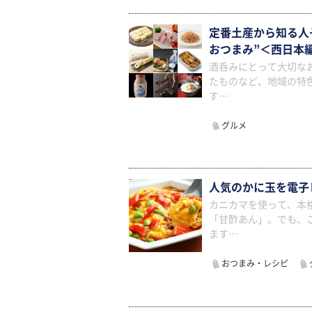
定番土産から知る人
おつまみ”＜西日本
酒呑みにとって大切な
たものなど、地域の特
す…
グルメ
人気のかに玉を電子
カニカマを使って、本
「甘酢あん」。でも、
ます…
おつまみ・レシピ