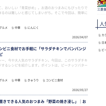
て、おいしい「青菜炒め」。お酒のおつまみにもぴったりで
三菱食
作るのは難しいと感じてしまいがち。そこで今回は、簡単に
人
グルメ
中華
にんにく
カ
2026/04/07
日
ンビニ食材でお手軽に「サラダチキンでバンバンジ
ビ
ピ
シー、今や大人気のサラダチキン。今回は、このサラダチキ
ジするレシピを紹介します。ポイントは、ピーナッツバター
グルメ
中華
きゅうり
コンビニ食材
2026/05/27
置きできる人気のおつまみ「野菜の焼き浸し」｜お