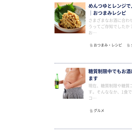
めんつゆとレンジで
｜おつまみレシピ
さまざまなお酒に合わ
うってご存知でしたか
お…
おつまみ・レシピ
糖質制限中でもお酒
ます
現在、糖質制限や糖質
す。そんななか、1食で
コ…
グルメ