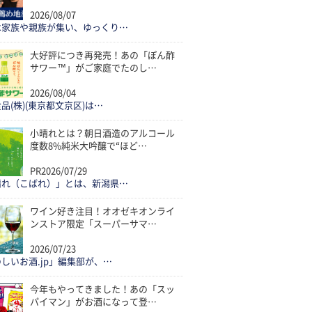
2026/08/07
は家族や親族が集い、ゆっくり…
大好評につき再発売！あの「ぽん酢
サワー™」がご家庭でたのし…
2026/08/04
品(株)(東京都文京区)は…
小晴れとは？朝日酒造のアルコール
度数8%純米大吟醸で“ほど…
PR
2026/07/29
晴れ（こばれ）」とは、新潟県…
ワイン好き注目！オオゼキオンライ
ンストア限定「スーパーサマ…
2026/07/23
しいお酒.jp」編集部が、…
今年もやってきました！あの「スッ
パイマン」がお酒になって登…