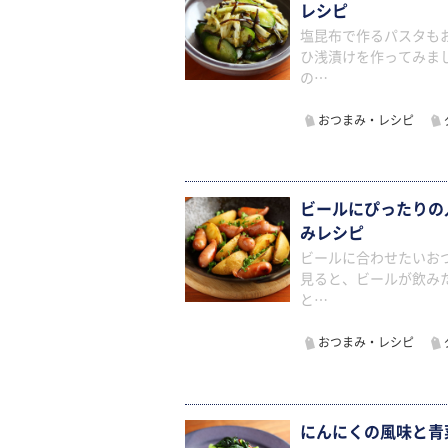
レシピ
塩昆布で作るパスタも
ひ浅漬けを作ってみま
の…
おつまみ・レシピ
ビールにぴったりの
みレシピ
ビールに合わせたいお
見ると、ビールが飲み
と…
おつまみ・レシピ
にんにくの風味と青