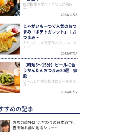
疲労回復や夏バテ予防に効果的
な、…
2023/11/28
じゃがいも一つで人気のおつ
まみ「ポテトガレット」｜お
つまみ…
カリッとした食感がたのしい、ポ
テ…
2023/07/24
【時短5〜15分】ビールに合
うかんたんおつまみ20選｜家
飲…
ビールと料理の相性はビールのス
タ…
2026/01/12
すすめの記事
お盆の乾杯は“こだわりの日本酒”で。
吉田類お薦め地酒シリー…