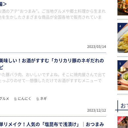
編＞
お酒のアテ“おつまみ”。ご当地グルメや郷土料理から生まれ
色を生かしたさまざまな商品が全国各地で販売されていま
4
2023/03/14
美味しい！お酒がすすむ「カリカリ豚のネギだれの
5
ピ
いた豚バラ肉、おいしいですよね。そこに焼肉屋さんで出て
たっぷりのせて…想像しただけでお酒がすすむメニューで
グルメ
にんにく
ネギ
お
2023/12/12
単リメイク！人気の「塩昆布で浅漬け」｜おつまみ