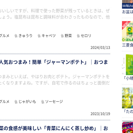
おいしいですが、料理で使った野菜が残っているときは、ぜ
お盆
しょう。塩昆布は昆布と調味料が合わさったものなので、他
グルメ
きゅうり
キャベツ
野菜
セロリ
三菱食
2024/03/13
人気おつまみ！簡単「ジャーマンポテト」｜おつま
つまみといえば、やはりお肉とポテト。ジャーマンポテトを
「小
たくなりますよね。ですが、自宅で作るのはちょっと面倒だ
グルメ
じゃがいも
ソーセージ
「たの
2023/10/19
菜の食感が美味しい「青菜にんにく蒸し炒め」｜お