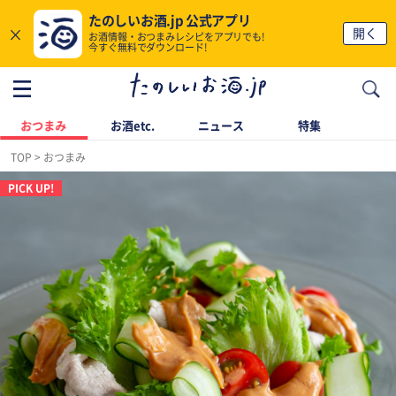
たのしいお酒.jp 公式アプリ
×
開く
お酒情報・おつまみレシピをアプリでも!
今すぐ無料でダウンロード!
おつまみ
お酒etc.
ニュース
特集
TOP
おつまみ