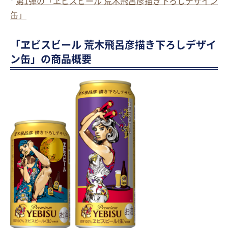
*
第1弾の「ヱビスビール 荒木飛呂彦描き下ろしデザイン
缶」
「ヱビスビール 荒木飛呂彦描き下ろしデザイ
ン缶」の商品概要