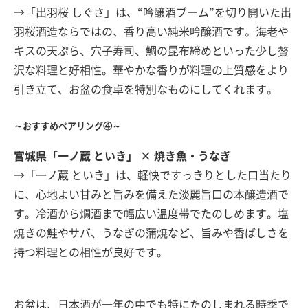
→「出羽桜 しぐさ」は、“吟醸酒ブーム”を切り開いた出
羽桜酒造ならではの、香り高い純米吟醸酒です。海老や
キスの天ぷら、穴子寿司、鯛の昆布締めといった少し贅
沢な料理と好相性。華やかな香りが料理の上質感をより
引き立て、お盆の食卓を特別なものにしてくれます。
～おすすめペアリング④～
宮城県「一ノ蔵 といき」 × 焼き魚・うなぎ
→「一ノ蔵 といき」は、軽快ですっきりとした口当たり
に、心地よい甘みと旨みを備えた淡麗旨口の本醸造酒で
す。冷酒から燗酒まで幅広い温度帯でたのしめます。塩
焼きの鮭やサバ、うなぎの蒲焼など、旨みや香ばしさを
持つ料理との相性が良好です。
お盆は、日本酒が一年の中でも特にたのしまれる時季で