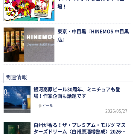
場！
東京・中目黒『HINEMOS 中目黒
店』
関連情報
銀河高原ビール30周年、ミニチュアも登
場！作家企画も話題です
ビール
2026/05/27
白州が香る！ザ・プレミアム・モルツ マス
ターズドリーム〈白州原酒樽熟成〉2026限