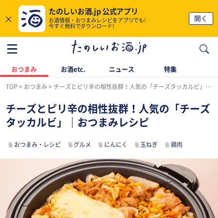
たのしいお酒.jp 公式アプリ
×
開く
お酒情報・おつまみレシピをアプリでも!
今すぐ無料でダウンロード!
おつまみ
お酒etc.
ニュース
特集
TOP
おつまみ
チーズとピリ辛の相性抜群！人気の「チーズタッカルビ」｜おつまみレシピ
チーズとピリ辛の相性抜群！人気の「チーズ
タッカルビ」｜おつまみレシピ
おつまみ・レシピ
グルメ
にんにく
玉ねぎ
鶏肉