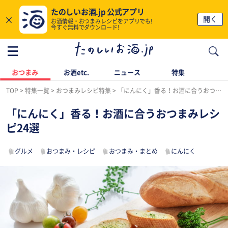
たのしいお酒.jp 公式アプリ
×
開く
お酒情報・おつまみレシピをアプリでも!
今すぐ無料でダウンロード!
おつまみ
お酒etc.
ニュース
特集
TOP
特集一覧
おつまみレシピ特集
「にんにく」香る！お酒に合うおつまみレシピ24選
「にんにく」香る！お酒に合うおつまみレシ
ピ24選
グルメ
おつまみ・レシピ
おつまみ・まとめ
にんにく