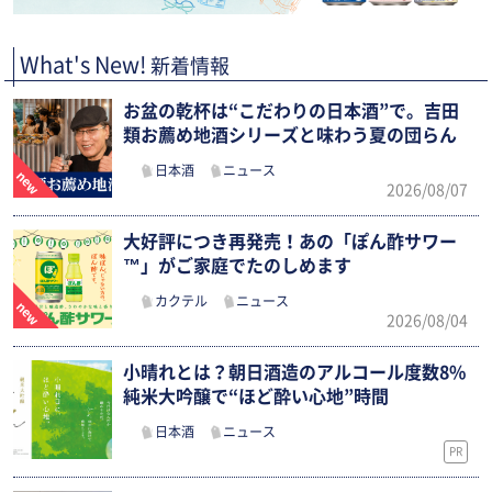
What's New!
新着情報
お盆の乾杯は“こだわりの日本酒”で。吉田
類お薦め地酒シリーズと味わう夏の団らん
日本酒
ニュース
2026/08/07
大好評につき再発売！あの「ぽん酢サワー
™」がご家庭でたのしめます
カクテル
ニュース
2026/08/04
小晴れとは？朝日酒造のアルコール度数8%
純米大吟醸で“ほど酔い心地”時間
日本酒
ニュース
PR