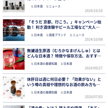
日本酒
ニュース
2024/10/16
「そうだ 京都、行こう。」キャンペーン始
動！ 利き酒体験やビール工場など“大人…
日本酒
国産ブランド
ニュース
2024/10/08
無濾過生原酒（むろかなまげんしゅ）とは
どんな日本酒？ 特徴や保存方法、おすす
め…
日本酒の基礎知識
日本酒
2024/09/27
休肝日は週に何日必要？ 「効果がない」と
いう噂の真相や理想的なお酒の飲み方も確
認
日本酒の基礎知識
日本酒
2026/07/02