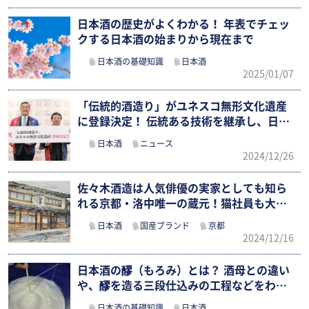
日本酒の歴史がよくわかる！ 年表でチェッ
クする日本酒の始まりから現在まで
日本酒の基礎知識
日本酒
2025/01/07
「伝統的酒造り」がユネスコ無形文化遺産
に登録決定！ 伝統ある技術を継承し、日
本…
日本酒
ニュース
2024/12/26
佐々木酒造は人気俳優の実家としても知ら
れる京都・洛中唯一の蔵元！猫社員も大活
躍！
日本酒
国産ブランド
京都
2024/12/16
日本酒の醪（もろみ）とは？ 酒母との違い
や、醪を造る三段仕込みの工程などをわ
か…
日本酒の基礎知識
日本酒