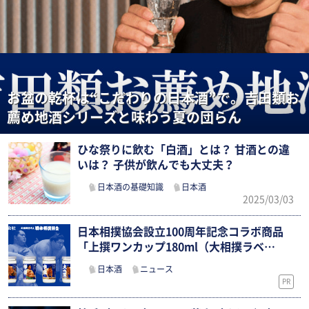
お盆の乾杯は“こだわりの日本酒”で。吉田類お
薦め地酒シリーズと味わう夏の団らん
ひな祭りに飲む「白酒」とは？ 甘酒との違
いは？ 子供が飲んでも大丈夫？
日本酒の基礎知識
日本酒
2025/03/03
日本相撲協会設立100周年記念コラボ商品
「上撰ワンカップ180ml（大相撲ラベ…
日本酒
ニュース
PR