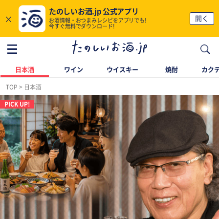
たのしいお酒.jp 公式アプリ
×
開く
お酒情報・おつまみレシピをアプリでも!
今すぐ無料でダウンロード!
日本酒
ワイン
ウイスキー
焼酎
カク
TOP
日本酒