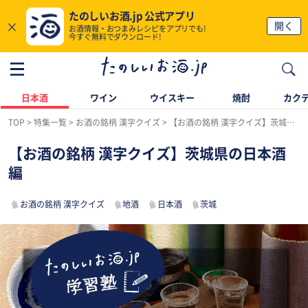
たのしいお酒.jp 公式アプリ
×
開く
お酒情報・おつまみレシピをアプリでも!
今すぐ無料でダウンロード!
日本酒
ワイン
ウイスキー
焼酎
カク
TOP
特集一覧
お酒の銘柄 漢字クイズ
【お酒の銘柄 漢字クイズ】茨城県の日本酒編
【お酒の銘柄 漢字クイズ】茨城県の日本酒
編
お酒の銘柄 漢字クイズ
地酒
日本酒
茨城