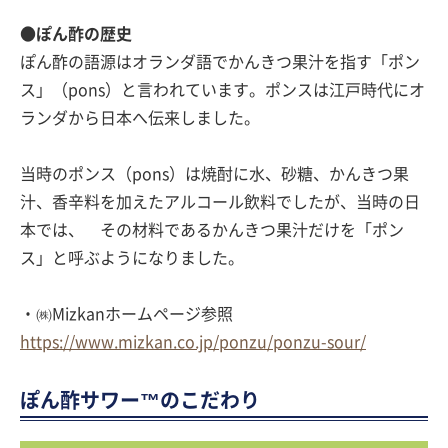
●ぽん酢の歴史
ぽん酢の語源はオランダ語でかんきつ果汁を指す「ポン
ス」（pons）と言われています。ポンスは江戸時代にオ
ランダから日本へ伝来しました。
当時のポンス（pons）は焼酎に水、砂糖、かんきつ果
汁、香辛料を加えたアルコール飲料でしたが、当時の日
本では、 その材料であるかんきつ果汁だけを「ポン
ス」と呼ぶようになりました。
・㈱Mizkanホームページ参照
https://www.mizkan.co.jp/ponzu/ponzu-sour/
ぽん酢サワー™のこだわり