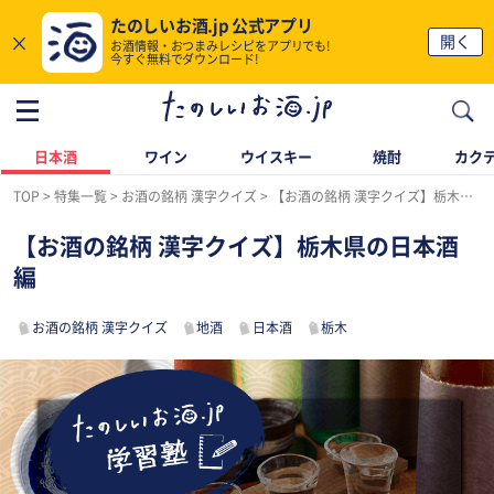
たのしいお酒.jp 公式アプリ
×
開く
お酒情報・おつまみレシピをアプリでも!
今すぐ無料でダウンロード!
日本酒
ワイン
ウイスキー
焼酎
カク
TOP
特集一覧
お酒の銘柄 漢字クイズ
【お酒の銘柄 漢字クイズ】栃木県の日本酒編
【お酒の銘柄 漢字クイズ】栃木県の日本酒
編
お酒の銘柄 漢字クイズ
地酒
日本酒
栃木