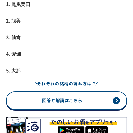
1. 鳳凰美田
2. 旭興
3. 仙禽
4. 燦爛
5. 大那
それぞれの銘柄の読み方は？
回答と解説はこちら