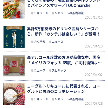
らくらく家呑み♡宅配野菜の手作りサンド
とパインアメサワー／TOCOmarche
リキュール
リキュールの基礎知識
2020/12/15
累計8万部突破のドリンク図解シリーズか
ら、新作「カクテルは楽しい！」が登場！
カクテル
ニュース
2020/04/10
高アルコール度数のお酒が品薄な中、国産
「メイリのウォッカ 65度」が明利酒類よ…
ニュース
スピリッツ
2020/04/02
ヨーグルトリキュールに代表される、ヨー
グルトとお酒のコラボレーション
リキュール
リキュールの基礎知識
2025/03/26