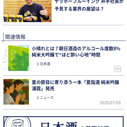
ヤッホーブルーイング 井手社長が
予見する業界の展望は？
関連情報
小晴れとは？朝日酒造のアルコール度数8%
純米大吟醸で“ほど酔い心地”時間
日本酒
PR
夏の節目に寄り添う一本「夏詣酒 純米吟醸
浦霞」発売
ニュース
2026/07/09