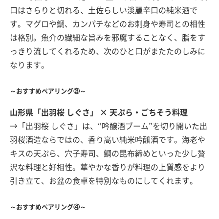
口はさらりと切れる、土佐らしい淡麗辛口の純米酒で
す。マグロや鯛、カンパチなどのお刺身や寿司との相性
は格別。魚介の繊細な旨みを邪魔することなく、脂をす
っきり流してくれるため、次のひと口がまたたのしみに
なります。
～おすすめペアリング③～
山形県「出羽桜 しぐさ」 × 天ぷら・ごちそう料理
→「出羽桜 しぐさ」は、“吟醸酒ブーム”を切り開いた出
羽桜酒造ならではの、香り高い純米吟醸酒です。海老や
キスの天ぷら、穴子寿司、鯛の昆布締めといった少し贅
沢な料理と好相性。華やかな香りが料理の上質感をより
引き立て、お盆の食卓を特別なものにしてくれます。
～おすすめペアリング④～