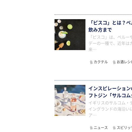
「ピスコ」とは？ペ
飲み方まで
「ピスコ」は、ペルー
デーの一種で、近年は
来…
カクテル
お酒レシ
インスピレーション
フトジン「サルコム
イギリスのサルコム・
イングランドの海沿い
ア…
ニュース
スピリッ