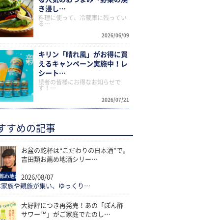
き浸し…
料理に使って、冷蔵庫に残ってい
る…
2026/06/09
キリン「晴れ風」がお得に買
えるキャンペーン実施中！レ
シート…
読者の皆様にお得なお知らせで
す！…
2026/07/21
すすめの記事
お盆の乾杯は“こだわりの日本酒”で。
吉田類お薦め地酒シリー…
2026/08/07
は家族や親族が集い、ゆっくり…
大好評につき再発売！あの「ぽん酢
サワー™」がご家庭でたのし…