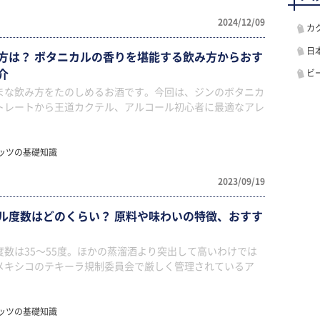
2024/12/09
カ
日
方は？ ボタニカルの香りを堪能する飲み方からおす
介
ビ
まな飲み方をたのしめるお酒です。今回は、ジンのボタニカ
トレートから王道カクテル、アルコール初心者に最適なアレ
ッツの基礎知識
2023/09/19
ル度数はどのくらい？ 原料や味わいの特徴、おすす
数は35〜55度。ほかの蒸溜酒より突出して高いわけでは
メキシコのテキーラ規制委員会で厳しく管理されているア
ッツの基礎知識