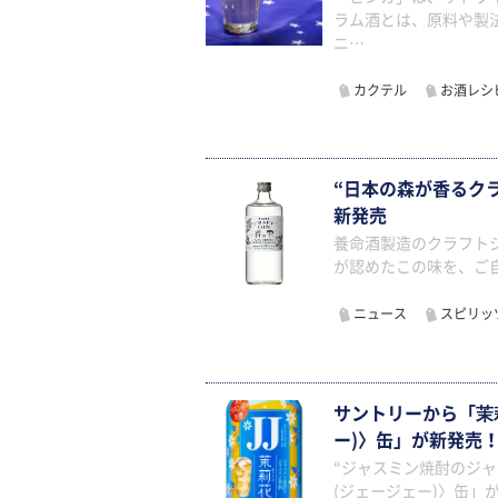
ラム酒とは、原料や製
ニ…
カクテル
お酒レシ
“日本の森が香るクラ
新発売
養命酒製造のクラフトジ
が認めたこの味を、ご
ニュース
スピリッ
サントリーから「茉莉
ー)〉缶」が新発売
“ジャスミン焼酎のジャ
(ジェージェー)〉缶」