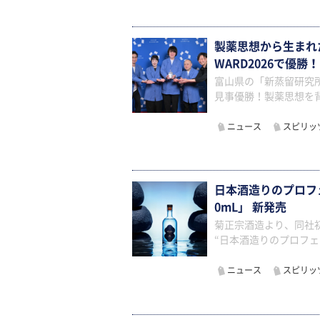
製薬思想から生まれ
WARD2026で優勝！
富山県の「新蒸留研究所」が
見事優勝！製薬思想を
ニュース
スピリッ
日本酒造りのプロフェ
0mL」 新発売
菊正宗酒造より、同社初と
“日本酒造りのプロフ
ニュース
スピリッ