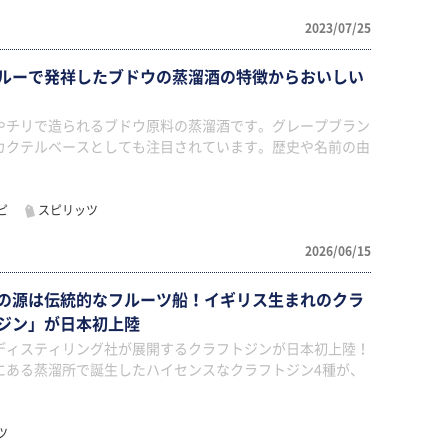
2023/07/25
ルーで発祥したブドウの蒸溜酒の特徴からおいしい
やチリで造られるブドウ原料の蒸溜酒です。グレープブラン
カクテルベースとしても注目されています。歴史や名前の由
ピ
スピリッツ
2026/06/15
の源は伝統的なフルーツ船！イギリス生まれのクラ
ジン」が日本初上陸
ディスティリング社が展開するクラフトジンが日本初上陸！
にある蒸溜所で誕生したハイセンスなクラフトジン4種が、
ツ