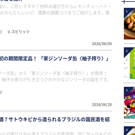
違い、ご存じですか？材料の選び方からレモンチューハイ・
1
種のかんたんレシピ、度数の調整コツまでご紹介します。基
ピ
スピリッツ
2026/06/09
2
初の期間限定品！ 「翠ジンソーダ缶〈柚子搾り〉」
ソーダ缶」から「翠ジンソーダ缶〈柚子搾り〉」が発売！
、柚子の香りが引き立つさわやかなジンソーダの誕生です。
3
ツ
2024/06/28
酒？サトウキビから造られるブラジルの国民酒を紹
4
キビの搾り汁から造るブラジルの蒸溜酒。同じサトウキビの