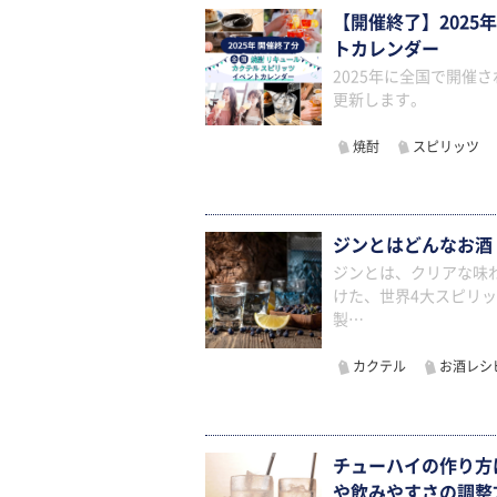
【開催終了】2025
トカレンダー
2025年に全国で開催
更新します。
焼酎
スピリッツ
ジンとはどんなお酒
ジンとは、クリアな味
けた、世界4大スピリ
製…
カクテル
お酒レシ
チューハイの作り方
や飲みやすさの調整