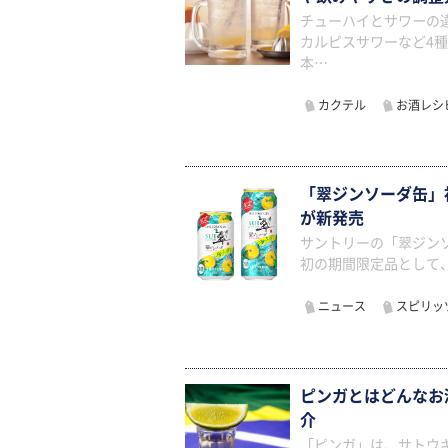
チューハイとサワーの
カルピスサワーなど4
本…
カクテル
お酒レシ
「翠ジンソーダ缶」
が新発売
サントリーの「翠ジン
初の期間限定品として
ニュース
スピリッ
ピンガとはどんなお
介
「ピンガ」は、サトウ