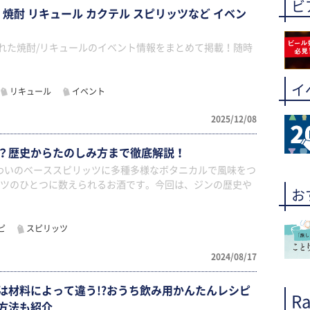
ビ
年 焼酎 リキュール カクテル スピリッツなど イベン
された焼酎/リキュールのイベント情報をまとめて掲載！随時
イ
リキュール
イベント
2025/12/08
？歴史からたのしみ方まで徹底解説！
わいのベーススピリッツに多種多様なボタニカルで風味をつ
ッツのひとつに数えられるお酒です。今回は、ジンの歴史や
お
ピ
スピリッツ
2024/08/17
は材料によって違う!?おうち飲み用かんたんレシピ
Ra
方法も紹介