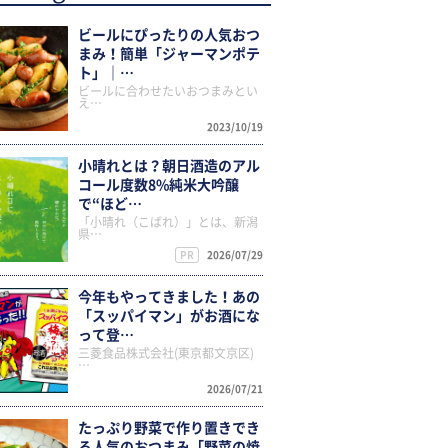
ビールにぴったりの人気おつ
まみ！簡単「ジャーマンポテ
ト」｜…
ビールに合わせたいおつまみとい
え…
2023/10/19
小晴れとは？朝日酒造のアル
コール度数8%純米大吟醸
で“ほど…
「小晴れ（こばれ）」とは、新潟
県…
PR
2026/07/29
今年もやってきました！あの
「スッパイマン」がお酒にな
って登…
三菱食品株式会社(東京都文京区)
…
2026/07/21
たっぷり野菜で作り置きでき
る人気のおつまみ「野菜の焼