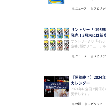
ニュース
スピリッ
サントリー「-196
発売！3月末には新
サントリーより「-196
定番6種がリニューアル
ニュース
スピリッ
【開催終了】2024
カレンダー
2024年に全国で開催
更新します。
焼酎
スピリッツ