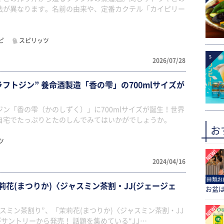
法が異なります。名前の由来や、定番カクテル「カイピリー
ピ
スピリッツ
5
2026/07/28
フトジン” 養命酒製造「香の雫」の700mlサイズが
ン「香の雫（かのしずく）」に700mlサイズが誕生！世界
自宅でたっぷりとたのしんでみてはいかがでしょうか。
お
ツ
2024/04/16
花(まつりか)〈ジャスミン茶割・JJ(ジェージェ
お盆
！
スミン茶割り”、「茉莉花(まつりか)〈ジャスミン茶割・JJ
がサントリーから発売！ 話題を集めている“JJ…