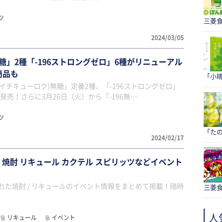
ツ
三菱食
2024/03/05
無糖」2種「-196ストロングゼロ」6種がリニューアル
商品も
「小
(イチキューロク)無糖」定番2種、「-196ストロングゼロ」
発売！さらに3月26日（火）から「-196無…
ツ
「たの
2024/02/17
年 焼酎 リキュール カクテル スピリッツなどイベント
された焼酎 / リキュールのイベント情報をまとめて掲載！随時
三菱食
人
リキュール
イベント