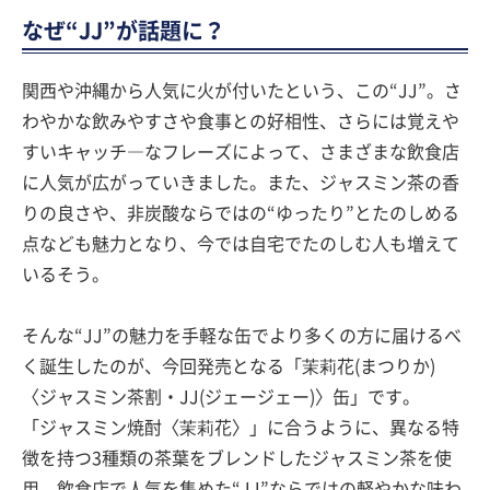
なぜ“JJ”が話題に？
関西や沖縄から人気に火が付いたという、この“JJ”。さ
わやかな飲みやすさや食事との好相性、さらには覚えや
すいキャッチ―なフレーズによって、さまざまな飲食店
に人気が広がっていきました。また、ジャスミン茶の香
りの良さや、非炭酸ならではの“ゆったり”とたのしめる
点なども魅力となり、今では自宅でたのしむ人も増えて
いるそう。
そんな“JJ”の魅力を手軽な缶でより多くの方に届けるべ
く誕生したのが、今回発売となる「茉莉花(まつりか)
〈ジャスミン茶割・JJ(ジェージェー)〉缶」です。
「ジャスミン焼酎〈茉莉花〉」に合うように、異なる特
徴を持つ3種類の茶葉をブレンドしたジャスミン茶を使
用。飲食店で人気を集めた“JJ”ならではの軽やかな味わ