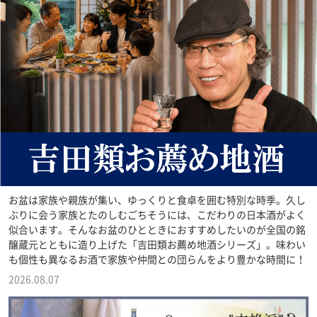
お盆は家族や親族が集い、ゆっくりと食卓を囲む特別な時季。久し
ぶりに会う家族とたのしむごちそうには、こだわりの日本酒がよく
似合います。そんなお盆のひとときにおすすめしたいのが全国の銘
醸蔵元とともに造り上げた「吉田類お薦め地酒シリーズ」。味わい
も個性も異なるお酒で家族や仲間との団らんをより豊かな時間に！
2026.08.07