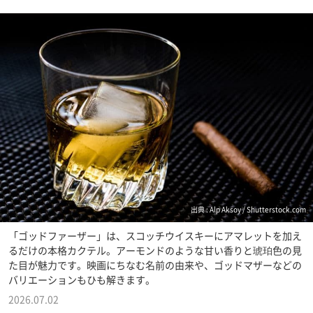
出典 : Alp Aksoy / Shutterstock.com
「ゴッドファーザー」は、スコッチウイスキーにアマレットを加え
るだけの本格カクテル。アーモンドのような甘い香りと琥珀色の見
た目が魅力です。映画にちなむ名前の由来や、ゴッドマザーなどの
バリエーションもひも解きます。
2026.07.02