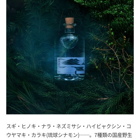
スギ・ヒノキ・ナラ・ネズミサシ・ハイビャクシン・コ
ウヤマキ・カラキ(琉球シナモン)──。7種類の国産野生