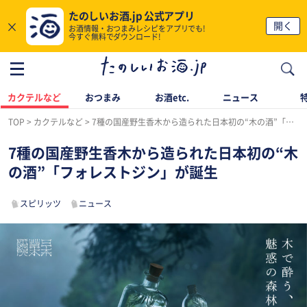
たのしいお酒.jp 公式アプリ
×
開く
お酒情報・おつまみレシピをアプリでも!
今すぐ無料でダウンロード!
カクテルなど
おつまみ
お酒etc.
ニュース
TOP
カクテルなど
7種の国産野生香木から造られた日本初の“木の酒”「フォレストジン」が誕生
7種の国産野生香木から造られた日本初の“木
の酒”「フォレストジン」が誕生
スピリッツ
ニュース