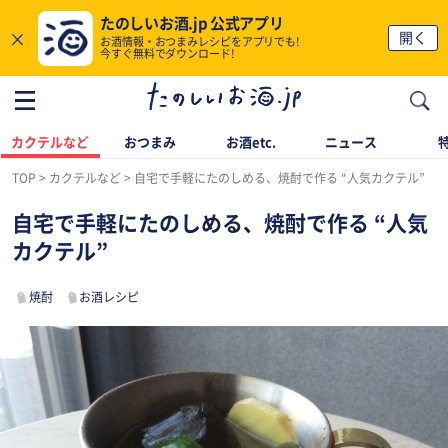
たのしいお酒.jp 公式アプリ
×
開く
お酒情報・おつまみレシピをアプリでも!
今すぐ無料でダウンロード!
カクテルなど
おつまみ
お酒etc.
ニュース
TOP
カクテルなど
自宅で手軽にたのしめる、焼酎で作る “人気カクテル”
自宅で手軽にたのしめる、焼酎で作る “人気
カクテル”
焼酎
お酒レシピ