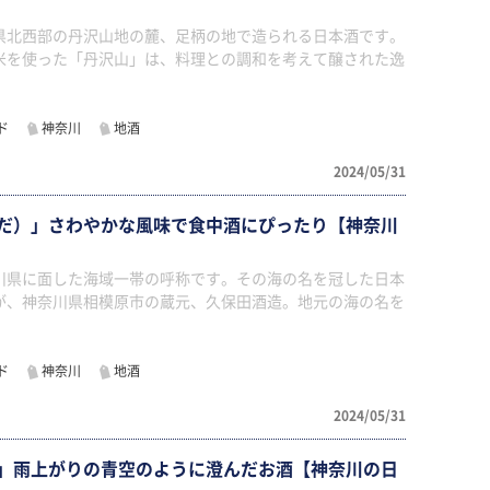
県北西部の丹沢山地の麓、足柄の地で造られる日本酒です。
米を使った「丹沢山」は、料理との調和を考えて醸された逸
ド
神奈川
地酒
2024/05/31
だ）」さわやかな風味で食中酒にぴったり【神奈川
川県に面した海域一帯の呼称です。その海の名を冠した日本
が、神奈川県相模原市の蔵元、久保田酒造。地元の海の名を
ド
神奈川
地酒
2024/05/31
」雨上がりの青空のように澄んだお酒【神奈川の日