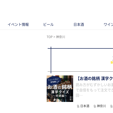
イベント情報
ビール
日本酒
ワイ
TOP
神奈川
【お酒の銘柄 漢字
読み方がむずかしいお酒
で自信をもって注文で
回…
日本酒
神奈川