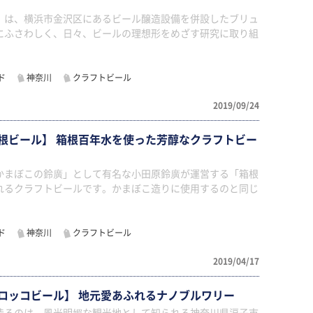
」は、横浜市金沢区にあるビール醸造設備を併設したブリュ
にふさわしく、日々、ビールの理想形をめざす研究に取り組
ド
神奈川
クラフトビール
2019/09/24
根ビール】 箱根百年水を使った芳醇なクラフトビー
かまぼこの鈴廣」として有名な小田原鈴廣が運営する「箱根
れるクラフトビールです。かまぼこ造りに使用するのと同じ
ド
神奈川
クラフトビール
2019/04/17
ロッコビール】 地元愛あふれるナノブルワリー
造るのは、風光明媚な観光地として知られる神奈川県逗子市