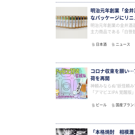
明治元年創業「金井
なパッケージにリ
明治元年創業の金井酒
主力商品である「白笹鼓
日本酒
ニュース
コロナ収束を願い…ア
荷を再開
神頼みならぬ"妖怪頼み
「アマビエIPA 覚醒
ビール
国産ブラン
「本格焼酎 相模灘