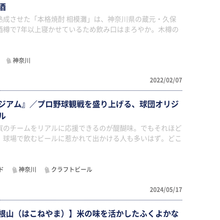
酒
熟成させた「本格焼酎 相模灘」は、神奈川県の蔵元・久保
酒樽で7年以上寝かせているため飲み口はまろやか。木樽の
神奈川
2022/02/07
ジアム』／プロ野球観戦を盛り上げる、球団オリジ
ル
屓のチームをリアルに応援できるのが醍醐味。でもそれほど
、球場で飲むビールに惹かれて出かける人も多いはず。どこ
ド
神奈川
クラフトビール
2024/05/17
根山（はこねやま）】米の味を活かしたふくよかな