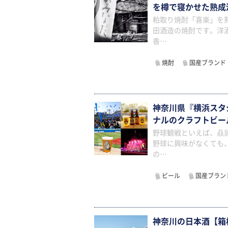
を樽で寝かせた熟成
粕取り焼酎「喜楽」を
田酒造の焼酎です。洋
香…
焼酎
国産ブランド
神奈川県『横浜スタ
ナルのクラフトビー
野球観戦といえば、贔
野球に興味がなくても
の…
ビール
国産ブラン
神奈川の日本酒【箱