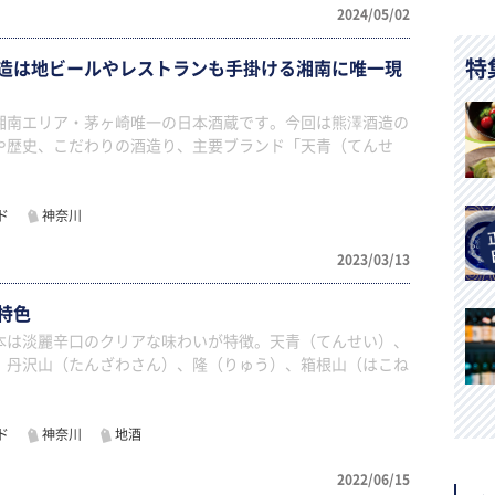
2024/05/02
特
造は地ビールやレストランも手掛ける湘南に唯一現
湘南エリア・茅ヶ崎唯一の日本酒蔵です。今回は熊澤酒造の
や歴史、こだわりの酒造り、主要ブランド「天青（てんせ
ド
神奈川
2023/03/13
特色
本は淡麗辛口のクリアな味わいが特徴。天青（てんせい）、
、丹沢山（たんざわさん）、隆（りゅう）、箱根山（はこね
ド
神奈川
地酒
2022/06/15