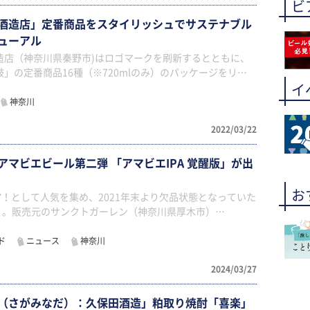
ビ
酒造店」定番商品をスタイリッシュでサステナブル
ニューアル
造店（神奈川県秦野市)はロゴマークを刷新するとともに、
」の定番商品16種（※720mlのみ）のパッケージをリ…
イ
神奈川
2022/03/22
マビエビール第二弾 「アマビエIPA 覚醒版」が出
お
"！として人気を集め、2021年末より欠品状態となっていた
版」。販売元のサンクトガーレン（神奈川県厚木市）…
ド
ニュース
神奈川
2024/03/27
（さがみなだ）：久保田酒造」粕取り焼酎「喜楽」