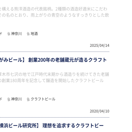
を構える熊澤酒造の代表銘柄。2種類の酒造好適米にこだわ
その名のとおり、雨上がりの青空のようなすっきりとした飲
ド
神奈川
地酒
2025/04/14
がみビール】 創業200年の老舗蔵元が造るクラフト
厚木市七沢の地で江戸時代末期から酒造りを続けてきた老舗
の創業180周年を記念して醸造を開始したクラフトビール
ド
神奈川
クラフトビール
2020/04/10
横浜ビール研究所】 理想を追求するクラフトビー