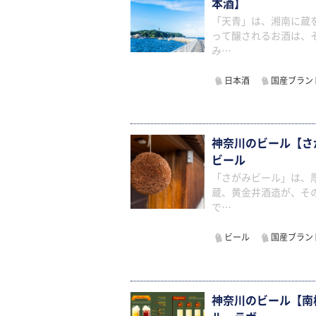
本酒】
「天青」は、湘南に蔵
って醸されるお酒は、
み…
日本酒
国産ブラン
神奈川のビール【さ
ビール
「さがみビール」は、
蔵、黄金井酒造が、そ
で…
ビール
国産ブラン
神奈川のビール【南