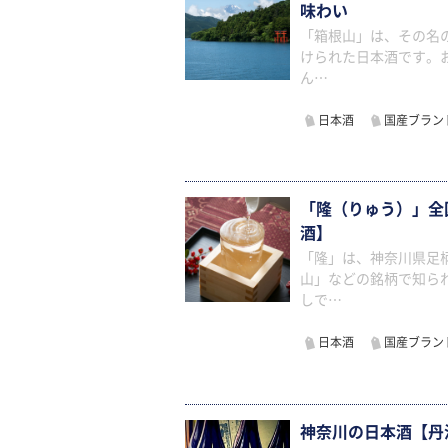
味わい
「箱根山」は、その名
けられた日本酒です。
ん…
日本酒
国産ブラン
「隆（りゅう）」全
酒】
「隆」は、神奈川県足
山」などの銘柄で知ら
しで…
日本酒
国産ブラン
神奈川の日本酒【丹