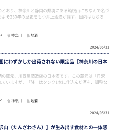
のとおり、神奈川と静岡の県境にある箱根山にちなんで名づ
およそ230年の歴史をもつ井上酒造が醸す、国内はもちろ
ド
神奈川
地酒
2024/05/31
国にわずかしか出荷されない限定品【神奈川の日本
柄の蔵元、川西屋酒造店の日本酒です。この蔵元は「丹沢
れていますが、「隆」はタンク1本に仕込んだ酒を、調整な
ド
神奈川
地酒
2024/05/31
沢山（たんざわさん）】が生み出す食材との一体感