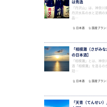
は秀逸
「丹沢山」は、神奈川
丹沢水系の水と足柄の
品…
日本酒
国産ブラン
「相模灘（さがみな
の日本酒】
「相模灘」とは、神奈
酒「相模灘」を造るの
冠…
日本酒
国産ブラン
「天青（てんせい）