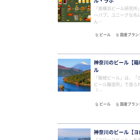
ル・ラボ
「南横浜ビール研究所
ーパブ。ユニークな名
ん…
ビール
国産ブラン
神奈川のビール【箱
ル
「箱根ビール」は、「
ビール醸造所」で造ら
「…
ビール
国産ブラン
神奈川のビール【ヨ
「ヨロッコビール」を