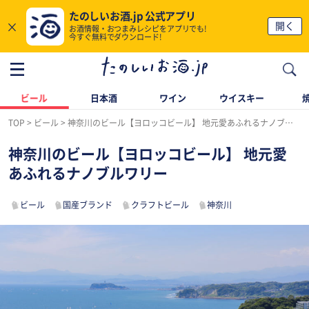
たのしいお酒.jp 公式アプリ
×
開く
お酒情報・おつまみレシピをアプリでも!
今すぐ無料でダウンロード!
ビール
日本酒
ワイン
ウイスキー
TOP
ビール
神奈川のビール【ヨロッコビール】 地元愛あふれるナノブルワリー
神奈川のビール【ヨロッコビール】 地元愛
あふれるナノブルワリー
ビール
国産ブランド
クラフトビール
神奈川