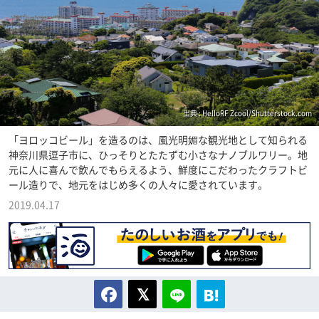
出典 : HelloRF Zcool/Shutterstock.com
「ヨロッコビール」を造るのは、風光明媚な観光地として知られる
神奈川県逗子市に、ひっそりとたたずむ小さなナノブルワリー。地
元に人に喜んで飲んでもらえるよう、鮮度にこだわったクラフトビ
ール造りで、地元をはじめ多くの人々に愛されています。
2019.04.17