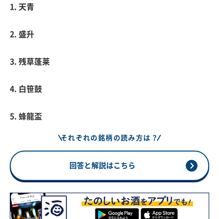
1. 天青
2. 盛升
3. 残草蓬莱
4. 白笹鼓
5. 蜂龍盃
それぞれの銘柄の読み方は？
回答と解説はこちら