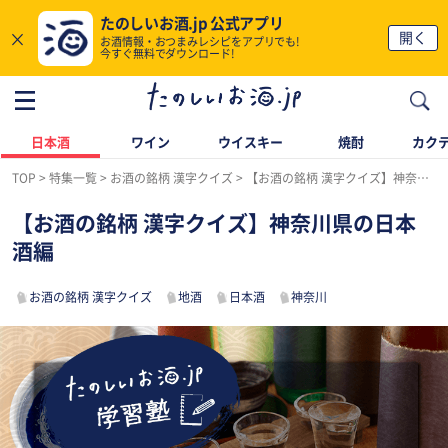
たのしいお酒.jp 公式アプリ
×
開く
お酒情報・おつまみレシピをアプリでも!
今すぐ無料でダウンロード!
日本酒
ワイン
ウイスキー
焼酎
カク
TOP
特集一覧
お酒の銘柄 漢字クイズ
【お酒の銘柄 漢字クイズ】神奈川県の日本酒編
【お酒の銘柄 漢字クイズ】神奈川県の日本
酒編
お酒の銘柄 漢字クイズ
地酒
日本酒
神奈川