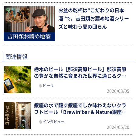
お盆の乾杯は“こだわりの日本
酒”で。吉田類お薦め地酒シリー
ズと味わう夏の団らん
関連情報
栃木のビール【那須高原ビール】那須高原
の豊かな自然に育まれた世界に通じるクラ
フトビール
ビール
2026/03/05
銀座の水で醸す銀座でしか味わえないクラ
フトビール「Brewin’bar & Nature銀座醸
造所」
インタビュー
2024/05/20