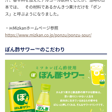
汁、香辛料を加えたアルコール飲料でしたが、当時の日
本では、 その材料であるかんきつ果汁だけを「ポン
ス」と呼ぶようになりました。
・㈱Mizkanホームページ参照
https://www.mizkan.co.jp/ponzu/ponzu-sour/
ぽん酢サワー™のこだわり