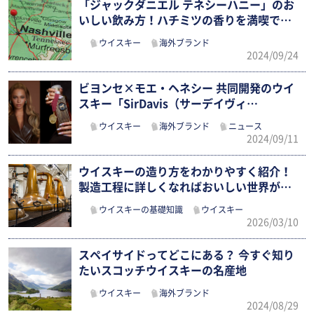
「ジャックダニエル テネシーハニー」のお
いしい飲み方！ハチミツの香りを満喫で
き…
ウイスキー
海外ブランド
2024/09/24
ビヨンセ×モエ・ヘネシー 共同開発のウイ
スキー「SirDavis（サーデイヴィ…
ウイスキー
海外ブランド
ニュース
2024/09/11
ウイスキーの造り方をわかりやすく紹介！
製造工程に詳しくなればおいしい世界が
も…
ウイスキーの基礎知識
ウイスキー
2026/03/10
スペイサイドってどこにある？ 今すぐ知り
たいスコッチウイスキーの名産地
ウイスキー
海外ブランド
2024/08/29