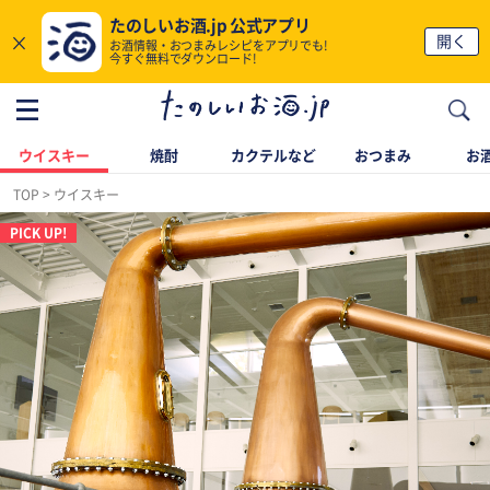
たのしいお酒.jp 公式アプリ
×
開く
お酒情報・おつまみレシピをアプリでも!
今すぐ無料でダウンロード!
ウイスキー
焼酎
カクテルなど
おつまみ
お酒
TOP
ウイスキー