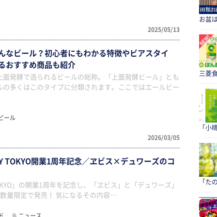
お盆
2025/05/13
んなビール？初心者にもわかる特徴やビアスタイ
るおすすめ商品も紹介
三菱食
上面発酵で造られるビールの総称。「上面発酵ビール」とも
ルの多くはこのタイプに分類されます。ここではエールビー
ビール
「小
2026/03/05
WERY TOKYO開業1周年記念／ヱビス×デュワーズのコ
「たの
RY TOKYO」の開業1周年を記念し、「ヱビス」と「デュワーズ」
数量限定で発売！ 気になるその内容…
ド
ニュース