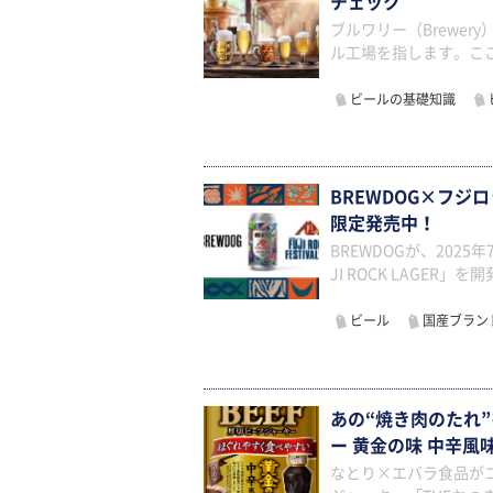
チェック
ブルワリー（Brewe
ル工場を指します。こ
ビールの基礎知識
BREWDOG×フジロ
限定発売中！
BREWDOGが、2025年
JI ROCK LAGER」
ビール
国産ブラン
あの“焼き肉のたれ”
ー 黄金の味 中辛風
なとり×エバラ食品が