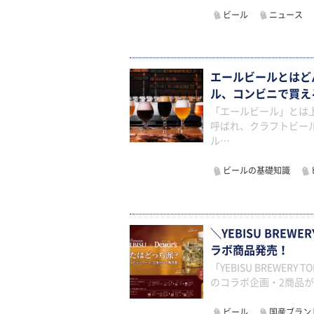
ビール
ニュース
エールビールとはど
ル、コンビニで買え
「エールビール」とは
呼ばれ、クラフトビー
ル…
ビールの基礎知識
＼YEBISU BRE
ラボ商品発売！
「YEBISU BREWE
のコラボ企画・2商品が
ビール
国産ブラン