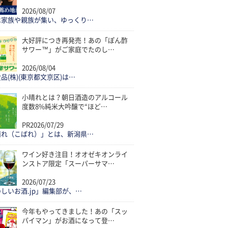
2026/08/07
は家族や親族が集い、ゆっくり…
大好評につき再発売！あの「ぽん酢
サワー™」がご家庭でたのし…
2026/08/04
品(株)(東京都文京区)は…
小晴れとは？朝日酒造のアルコール
度数8%純米大吟醸で“ほど…
PR
2026/07/29
晴れ（こばれ）」とは、新潟県…
ワイン好き注目！オオゼキオンライ
ンストア限定「スーパーサマ…
2026/07/23
しいお酒.jp」編集部が、…
今年もやってきました！あの「スッ
パイマン」がお酒になって登…