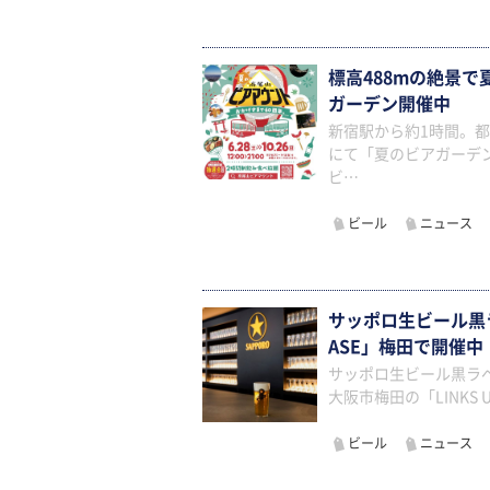
標高488mの絶景
ガーデン開催中
新宿駅から約1時間。
にて「夏のビアガーデ
ビ…
ビール
ニュース
サッポロ生ビール黒ラベ
ASE」梅田で開催中
サッポロ生ビール黒ラベル
大阪市梅田の「LINKS
ビール
ニュース