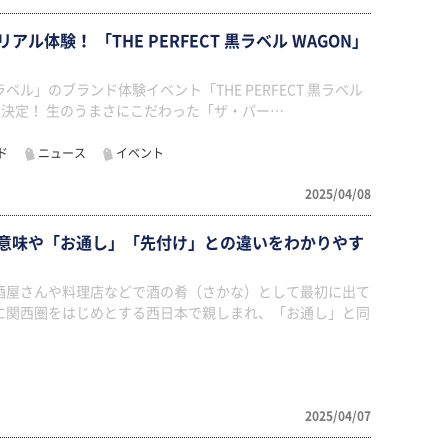
ル体験！ 「THE PERFECT 黒ラベル WAGON」
ル」のブランド体験イベント「THE PERFECT 黒ラベル
催決定！ 生のうまさにこだわった「ザ・パー…
ド
ニュース
イベント
2025/04/08
意味や「お通し」「先付け」との違いをわかりやす
酒屋さんや料理店などで酒の肴（さかな）として最初に出て
に関西圏をはじめとする西日本で親しまれ、「お通し」と同
2025/04/07