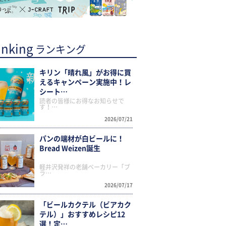
nking
ランキング
キリン「晴れ風」がお得に買
えるキャンペーン実施中！レ
シート…
読者の皆様にお得なお知らせで
す！…
2026/07/21
パンの端材が白ビールに！
Bread Weizen誕生
軽井沢発祥の老舗ベーカリー「ブ
ラ…
2026/07/17
「ビールカクテル（ビアカク
テル）」おすすめレシピ12
選！定…