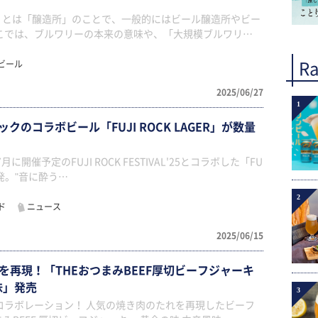
ry）とは「醸造所」のことで、一般的にはビール醸造所やビー
こでは、ブルワリーの本来の意味や、「大規模ブルワリ…
ビール
Ra
2025/06/27
1
ックのコラボビール「FUJI ROCK LAGER」が数量
7月に開催予定のFUJI ROCK FESTIVAL'25とコラボした「FU
を開発。"音に酔う…
2
ド
ニュース
2025/06/15
を再現！「THEおつまみBEEF厚切ビーフジャーキ
味」発売
3
コラボレーション！ 人気の焼き肉のたれを再現したビーフ