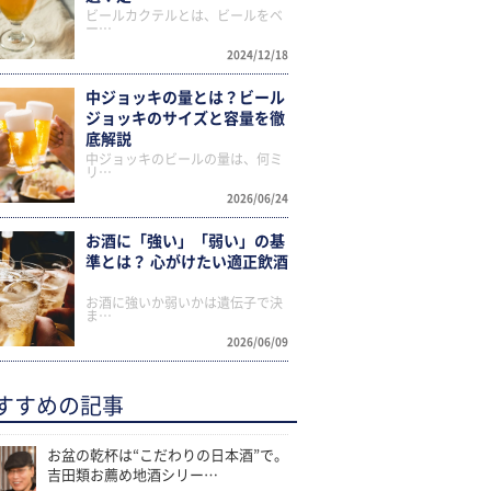
ビールカクテルとは、ビールをベ
ー…
2024/12/18
中ジョッキの量とは？ビール
ジョッキのサイズと容量を徹
底解説
中ジョッキのビールの量は、何ミ
リ…
2026/06/24
お酒に「強い」「弱い」の基
準とは？ 心がけたい適正飲酒
お酒に強いか弱いかは遺伝子で決
ま…
2026/06/09
すすめの記事
お盆の乾杯は“こだわりの日本酒”で。
吉田類お薦め地酒シリー…