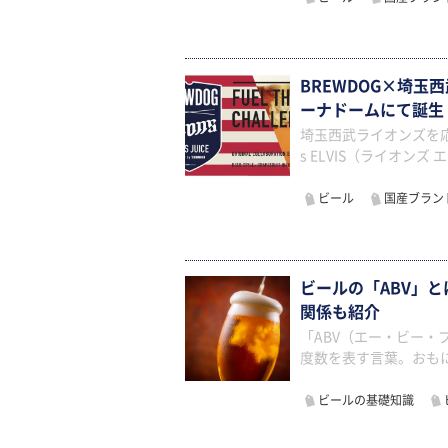
BREWDOG×埼玉西
ーナドームにて誕生
埼玉西武ライオンズを応
s ELVIS（ライオン
ビール
国産ブラン
ビールの「ABV」と
関係も紹介
「ABV（エー・ビー・ブイ
度数を表す言葉。おも
ビールの基礎知識