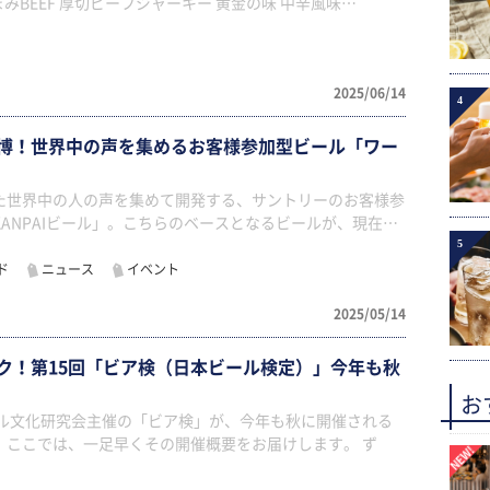
みBEEF 厚切ビーフジャーキー 黄金の味 中辛風味…
2025/06/14
4
博！世界中の声を集めるお客様参加型ビール「ワー
」
た世界中の人の声を集めて開発する、サントリーのお客様参
ANPAIビール」。こちらのベースとなるビールが、現在…
5
ド
ニュース
イベント
2025/05/14
ク！第15回「ビア検（日本ビール検定）」今年も秋
お
ール文化研究会主催の「ビア検」が、今年も秋に開催される
。ここでは、一足早くその開催概要をお届けします。 ず