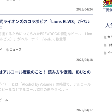
2025/04/24
三菱食
武ライオンズのコラボビア「Lions ELVIS」がベル
人
！
援するためにつくられたBREWDOGの特別なビール「Lion
カ
ズ エルビス）」がベルーナドーム内にて数量限…
日
ド
ニュース
ビ
2025/04/18
はアルコール度数のこと！ 読み方や定義、IBUとの
）」とは「Alcohol by Volume」の略語で、アルコール
にビールなどアルコール飲料の缶やラベル…
ビール
2025/04/17