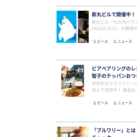
新丸ビルで開催中！ BEER
新丸ビル「丸の内ハウス」にて
HOUSE 2025」が開
ビール
ニュース
ビアペアリングのレ
智子のテッパンおつ
世界的なクラフトビール
末より発売中！ 絶品
ビール
ニュース
「ブルワリー」とは