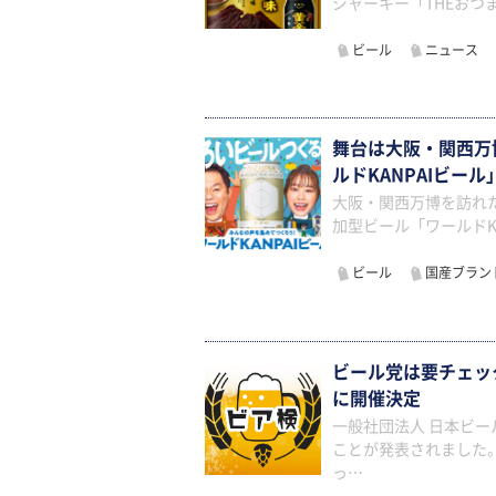
ジャーキー「THEおつま
ビール
ニュース
舞台は大阪・関西万
ルドKANPAIビール
大阪・関西万博を訪れ
加型ビール「ワールドK
ビール
国産ブラン
ビール党は要チェッ
に開催決定
一般社団法人 日本ビ
ことが発表されました
っ…