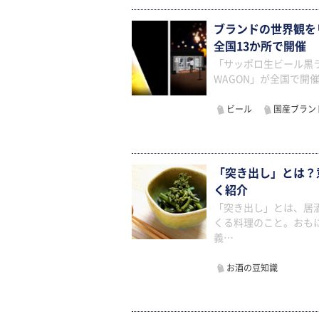
ブランドの世界観をリア
全国13か所で開催
「サッポロ生ビール黒ラベ
WAGON」が全国で開
ビール
国産ブラン
「突き出し」とは？
く紹介
「突き出し」とは、居
くる料理のこと。おも
義…
お酒の豆知識