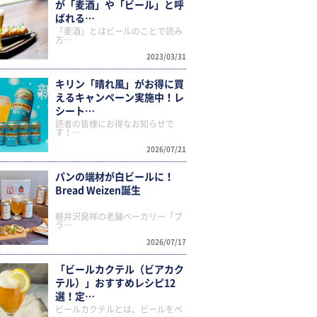
が「麦酒」や「ビール」と呼
ばれる…
「麦酒」とはビールのことで読み
方…
2023/03/31
キリン「晴れ風」がお得に買
えるキャンペーン実施中！レ
シート…
読者の皆様にお得なお知らせで
す！…
2026/07/21
パンの端材が白ビールに！
Bread Weizen誕生
軽井沢発祥の老舗ベーカリー「ブ
ラ…
2026/07/17
「ビールカクテル（ビアカク
テル）」おすすめレシピ12
選！定…
ビールカクテルとは、ビールをベ