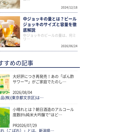
ー…
2024/12/18
中ジョッキの量とは？ビール
ジョッキのサイズと容量を徹
底解説
中ジョッキのビールの量は、何ミ
リ…
2026/06/24
すすめの記事
大好評につき再発売！あの「ぽん酢
サワー™」がご家庭でたのし…
2026/08/04
品(株)(東京都文京区)は…
小晴れとは？朝日酒造のアルコール
度数8%純米大吟醸で“ほど…
PR
2026/07/29
晴れ（こばれ）」とは、新潟県…