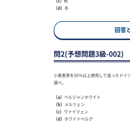
（c）
秋
（d）
冬
回答
問2(予想問題3級-002)
小麦麦芽を50％以上使用して造ったドイ
選べ。
（a）
ベルジャンホワイト
（b）
メルツェン
（c）
ヴァイツェン
（d）
ホワイトベルグ