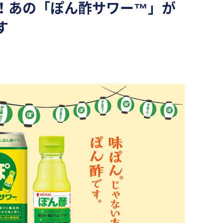
！あの「ぽん酢サワー™」が
す