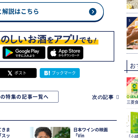
と解説はこちら
5
お
ポスト
ブックマーク
この特集の記事一覧へ
次の記事
三菱食
てきま
日本ワインの映画
「スッ
「Vin
「小