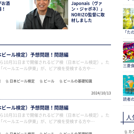
がお酒
Japonais（ヴァ
場！
ン・ジャポネ）」
NORIZO監督に取
材しました
「たの
本ビール検定）予想問題！問題編
日から10月31日まで開催されるビア検（日本ビール検定）。た
三菱食
の「ペールエール伊東」が、ビア検を受検する方や…
題
日本ビール検定
ビール
ビールの基礎知識
2024/10/13
読者
本ビール検定）予想問題！問題編
日から10月31日まで開催されるビア検（日本ビール検定）。た
人
の「ペールエール伊東」が、ビア検を受検する方や…
カ