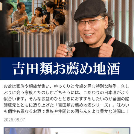
お盆は家族や親族が集い、ゆっくりと食卓を囲む特別な時季。久し
ぶりに会う家族とたのしむごちそうには、こだわりの日本酒がよく
似合います。そんなお盆のひとときにおすすめしたいのが全国の銘
醸蔵元とともに造り上げた「吉田類お薦め地酒シリーズ」。味わい
も個性も異なるお酒で家族や仲間との団らんをより豊かな時間に！
2026.08.07