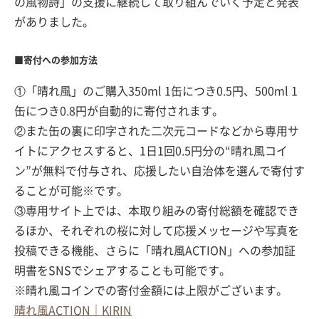
の風物詩」の支援に継続して取り組んでいく予定と発表
がありました。
■寄付への参加方法
①「晴れ風」のご購入350ml 1缶につき0.5円、500ml 1
缶につき0.8円が自動的に寄付されます。
②また缶の裏に印字された二次元コードなどから専用サ
イトにアクセスすると、1日1回0.5円分の“晴れ風コイ
ン”が無料で付与され、応援したい自治体を選んで寄付す
ることが可能※です。
③専用サイト上では、本取り組みの寄付総額を確認でき
るほか、それぞれの桜に対して応援メッセージや写真を
投稿できる機能、さらに「晴れ風ACTION」への参加証
明書をSNSでシェアすることも可能です。
※晴れ風コインでの寄付金額には上限がございます。
晴れ風ACTION｜KIRIN