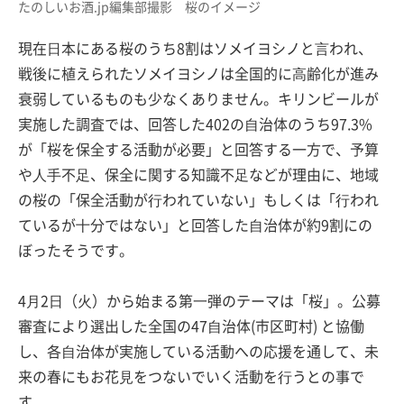
たのしいお酒.jp編集部撮影 桜のイメージ
現在⽇本にある桜のうち8割はソメイヨシノと⾔われ、
戦後に植えられたソメイヨシノは全国的に⾼齢化が進み
衰弱しているものも少なくありません。キリンビールが
実施した調査では、回答した402の⾃治体のうち97.3%
が「桜を保全する活動が必要」と回答する一方で、予算
や⼈⼿不⾜、保全に関する知識不⾜などが理由に、地域
の桜の「保全活動が⾏われていない」もしくは「⾏われ
ているが⼗分ではない」と回答した⾃治体が約9割にの
ぼったそうです。
4⽉2⽇（⽕）から始まる第⼀弾のテーマは「桜」。公募
審査により選出した全国の47⾃治体(市区町村) と協働
し、各⾃治体が実施している活動への応援を通して、未
来の春にもお花⾒をつないでいく活動を⾏うとの事で
す。