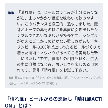
「晴れ風」は、ビールのうまみが十分にありな
がら、まろやかかつ繊細な味わいで飲みやす
い。このバランスを徹底的に追求しました。麦
芽とホップの素材の良さを素直に引き出したシ
ンプルできれいな味わいが特長です。シンプル
がゆえにごまかしの効かない難しさがあり、キ
リンビールの100年以上にわたるビールづくりで
培った技術・ノウハウがあってこそ実現した新
しいおいしさです。食事との相性も良く、生活
の中に自然になじみ、おいしさを楽しめる自信
作です。是非「晴れ風」をお試し下さい。
出典 : 株式会社PRTIMES「『キリンビール 晴れ風』 誕生（キリンホールディングス株
式会社 ニュースリリース 2024年3月26日）」
「晴れ風」ビールからの恩返し「晴れ風ACTI
ON 」とは？