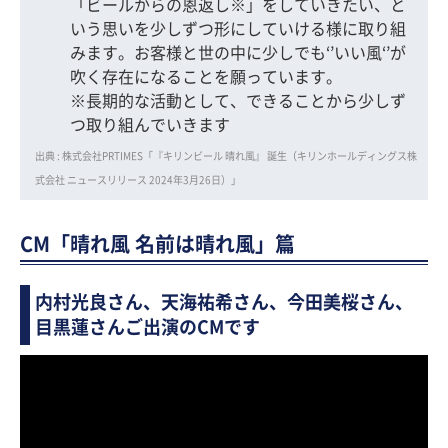
「ビールからの恩返し※」をしていきたい、と
いう思いを少しずつ形にしていける様に取り組
みます。お客様と世の中に少しでも‘’いい風‘’が
吹く存在になることを願っています。
※長期的な活動として、できることから少しず
つ取り組んでいきます
出典 : 株式会社PRTIMES「『キリンビール 晴れ風』 誕生（キリンホールディングス株
式会社 ニュースリリース 2024年3月26日）」
CM「晴れ風 名前は晴れ風」篇
内村光良さん、天海祐希さん、今田美桜さん、
目黒蓮さんご出演のCMです