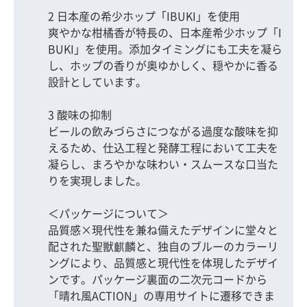
2 日本産の希少ホップ「IBUKI」を使用
爽やかな柑橘香が特長の、日本産希少ホップ「I
BUKI」を使用。添加タイミングにも工夫を凝ら
し、ホップの香りが奥ゆかしく、穏やかに香る
設計としています。
3 酸味の抑制
ビールの飲みづらさにつながる過度な酸味を抑
えるため、仕込工程と発酵工程において工夫を
凝らし、まろやかな味わい・スムースな口当た
りを実現しました。
＜パッケージについて＞
品質感×現代性を兼ね備えたデザインに堂々と
配された聖獣麒麟と、独自のブルーのカラーリ
ングにより、品質感と現代性を体現したデザイ
ンです。パッケージ裏面の二次元コードから
「晴れ風ACTION」の専用サイトに遷移できま