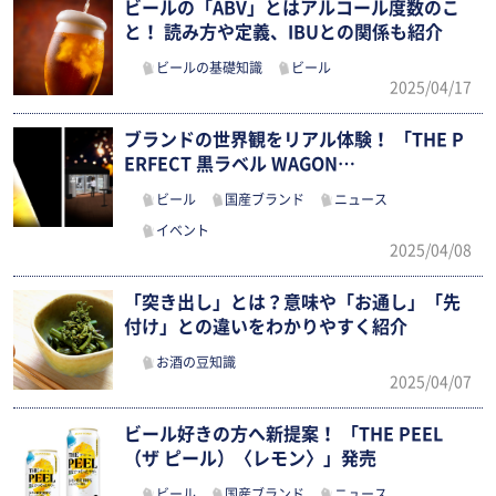
ビールの「ABV」とはアルコール度数のこ
と！ 読み方や定義、IBUとの関係も紹介
ビールの基礎知識
ビール
2025/04/17
ブランドの世界観をリアル体験！ 「THE P
ERFECT 黒ラベル WAGON…
ビール
国産ブランド
ニュース
イベント
2025/04/08
「突き出し」とは？意味や「お通し」「先
付け」との違いをわかりやすく紹介
お酒の豆知識
2025/04/07
ビール好きの方へ新提案！ 「THE PEEL
（ザ ピール）〈レモン〉」発売
ビール
国産ブランド
ニュース