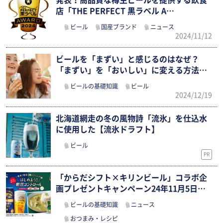
発表！高品質な樽生ビールを提供する飲食
店「THE PERFECT 黒ラベル A…
ビール
国産ブランド
ニュース
2024/11/12
ビールを「まずい」と感じるのはなぜ？
「まずい」を「おいしい」に変える方法も
確認
ビールの基礎知識
ビール
2024/12/19
北海道網走の冬の風物詩「流氷」を仕込水
に使用した【流氷ドラフト】
ビール
PR
「からだシフト×キリンビール」コラボ企
画プレゼントキャンペーン24年11月5日…
ビールの基礎知識
ニュース
おつまみ・レシピ