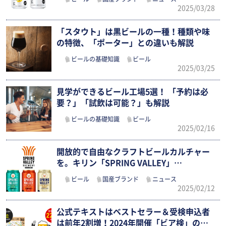
2025/03/28
「スタウト」は黒ビールの一種！種類や味
の特徴、「ポーター」との違いも解説
ビールの基礎知識
ビール
2025/03/25
見学ができるビール工場5選！ 「予約は必
要？」「試飲は可能？」も解説
ビールの基礎知識
ビール
2025/02/16
開放的で自由なクラフトビールカルチャー
を。キリン「SPRING VALLEY」…
ビール
国産ブランド
ニュース
2025/02/12
公式テキストはベストセラー＆受検申込者
は前年2割増！2024年開催「ビア検」の…