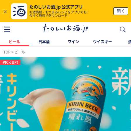
たのしいお酒.jp 公式アプリ
×
開く
お酒情報・おつまみレシピをアプリでも!
今すぐ無料でダウンロード!
ビール
日本酒
ワイン
ウイスキー
TOP
ビール