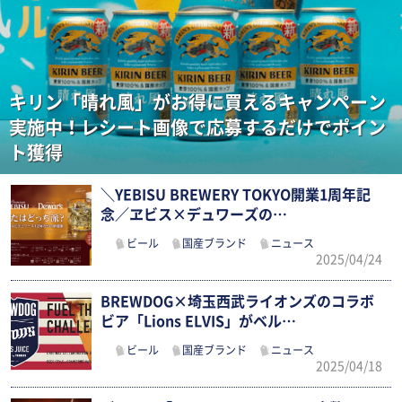
キリン「晴れ風」がお得に買えるキャンペーン
実施中！レシート画像で応募するだけでポイン
ト獲得
＼YEBISU BREWERY TOKYO開業1周年記
念／ヱビス×デュワーズの…
ビール
国産ブランド
ニュース
2025/04/24
BREWDOG×埼玉西武ライオンズのコラボ
ビア「Lions ELVIS」がベル…
ビール
国産ブランド
ニュース
2025/04/18