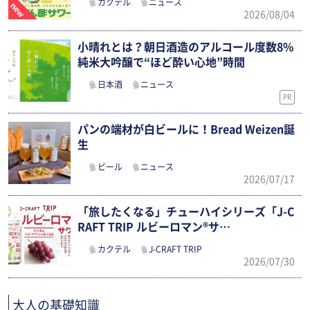
カクテル
ニュース
2026/08/04
小晴れとは？朝日酒造のアルコール度数8%
純米大吟醸で“ほど酔い心地”時間
日本酒
ニュース
PR
パンの端材が白ビールに！Bread Weizen誕
生
ビール
ニュース
2026/07/17
「旅したくなる」チューハイシリーズ「J-C
RAFT TRIP ルビーロマン®サ…
カクテル
J-CRAFT TRIP
2026/07/30
大人の基礎知識