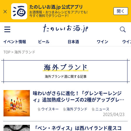
たのしいお酒.jp 公式アプリ
×
開く
お酒情報・おつまみレシピをアプリでも!
今すぐ無料でダウンロード!
イベント情報
ビール
日本酒
ワイン
ウイ
TOP
海外ブランド
海外ブランド
海外ブランド酒に関する記事
味わいがさらに進化！「グレンモーレンジ
ィ」追加熟成シリーズの2種がアップグレー
ド
ウイスキー
海外ブランド
ニュース
2025/04/23
「ベン・ネヴィス」は西ハイランド産スコ