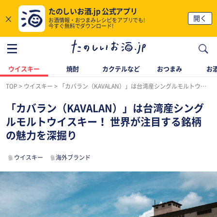
たのしいお酒.jp 公式アプリ
×
開く
お酒情報・おつまみレシピをアプリでも!
今すぐ無料でダウンロード!
ウイスキー
焼酎
カクテルなど
おつまみ
お酒
TOP
ウイスキー
「カバラン（KAVALAN）」は台湾産シングルモルトウイスキー！ 世界が注目する銘柄の魅力を深掘り
「カバラン（KAVALAN）」は台湾産シング
ルモルトウイスキー！ 世界が注目する銘柄
の魅力を深掘り
ウイスキー
海外ブランド