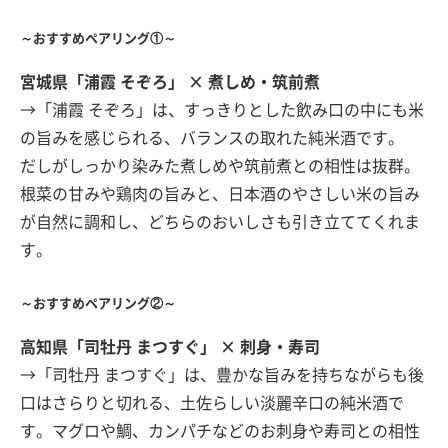
～おすすめペアリング①～
宮城県「浦霞 そぞろ」 × 煮しめ・筑前煮
→「浦霞 そぞろ」は、すっきりとした飲み口の中にも米
の旨みを感じられる、バランスの取れた純米酒です。
だしがしっかり染みた煮しめや筑前煮との相性は抜群。
根菜の甘みや鶏肉の旨みと、日本酒のやさしい米の旨み
が自然に調和し、どちらのおいしさも引き立ててくれま
す。
～おすすめペアリング②～
高知県「司牡丹 まつすぐ」 × 刺身・寿司
→「司牡丹 まつすぐ」は、豊かな旨みを持ちながらも後
口はさらりと切れる、土佐らしい淡麗辛口の純米酒で
す。マグロや鯛、カンパチなどのお刺身や寿司との相性