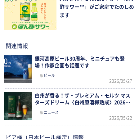
酢サワー™」がご家庭でたのしめ
ます
関連情報
銀河高原ビール30周年、ミニチュアも登
場！作家企画も話題です
ビール
2026/05/27
白州が香る！ザ・プレミアム・モルツ マス
ターズドリーム〈白州原酒樽熟成〉2026限
定新発売
ニュース
2026/05/22
ビア検（日本ビール検定）情報