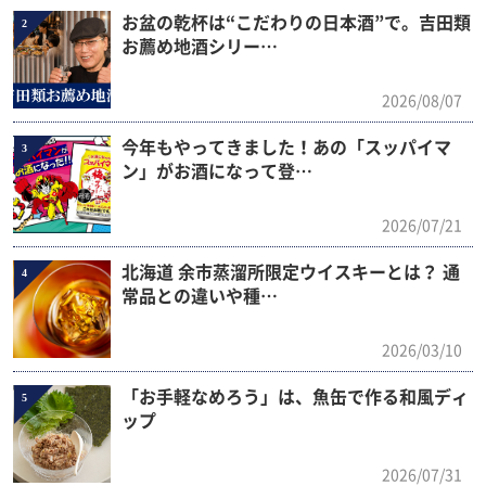
お盆の乾杯は“こだわりの日本酒”で。吉田類
2
お薦め地酒シリー…
2026/08/07
今年もやってきました！あの「スッパイマ
3
ン」がお酒になって登…
2026/07/21
北海道 余市蒸溜所限定ウイスキーとは？ 通
4
常品との違いや種…
2026/03/10
「お手軽なめろう」は、魚缶で作る和風ディ
5
ップ
2026/07/31