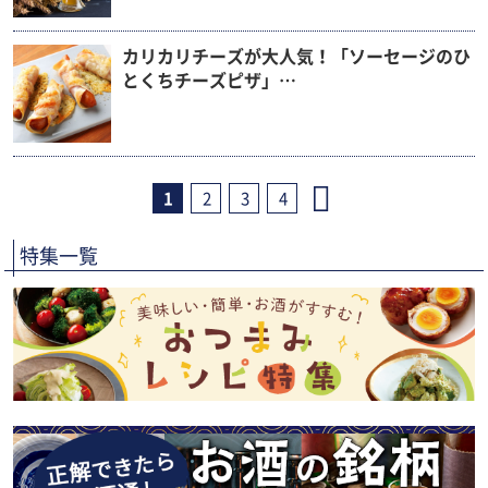
カリカリチーズが大人気！「ソーセージのひ
とくちチーズピザ」…
1
2
3
4
特集一覧