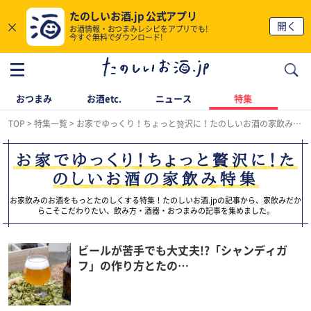
たのしいお酒.jp 公式アプリ
×
開く
お酒情報・おつまみレシピをアプリでも!
今すぐ無料でダウンロード!
おつまみ
お酒etc.
ニュース
特集
TOP
特集一覧
お家でゆっくり！ちょっと贅沢に！たのしいお酒の家飲み特集
お家でゆっくり！ちょっと贅沢に！た
のしいお酒の家飲み特集
お家飲みのお酒をもっとたのしくする特集！たのしいお酒.jpの記事から、家飲みだか
らこそこだわりたい、飲み方・酒器・おつまみの記事を集めました。
ビールが苦手でも大丈夫!?「シャンディガ
フ」の作り方とたの…