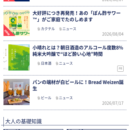
大好評につき再発売！あの「ぽん酢サワー
™」がご家庭でたのしめます
カクテル
ニュース
2026/08/04
小晴れとは？朝日酒造のアルコール度数8%
純米大吟醸で“ほど酔い心地”時間
日本酒
ニュース
PR
パンの端材が白ビールに！Bread Weizen誕
生
ビール
ニュース
2026/07/17
大人の基礎知識