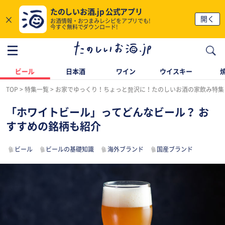
たのしいお酒.jp 公式アプリ
×
開く
お酒情報・おつまみレシピをアプリでも!
今すぐ無料でダウンロード!
ビール
日本酒
ワイン
ウイスキー
TOP
特集一覧
お家でゆっくり！ちょっと贅沢に！たのしいお酒の家飲み特集
「ホワイトビール」ってどんなビール？ お
すすめの銘柄も紹介
ビール
ビールの基礎知識
海外ブランド
国産ブランド