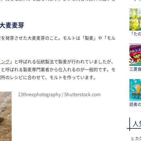
大麦麦芽
「たの
麦を発芽させた大麦麦芽のこと。モルトは「製麦」や「モル
。
ィング
」と呼ばれる伝統製法で製麦が行われていましたが、
三菱食
」と呼ばれる製麦専門業者から仕入れるのが一般的です。モ
溜所のレシピに合わせて、モルトを作っています。
13threephotography / Shutterstock.com
読者
人
カ