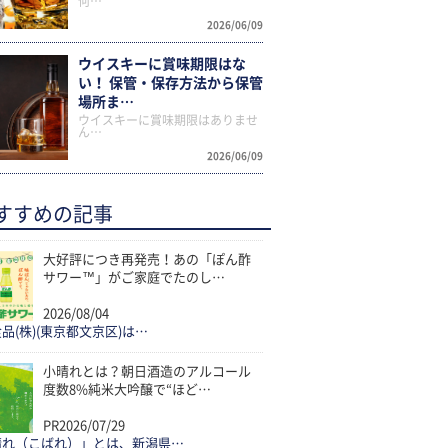
何…
2026/06/09
ウイスキーに賞味期限はな
い！ 保管・保存方法から保管
場所ま…
ウイスキーに賞味期限はありませ
ん…
2026/06/09
すすめの記事
大好評につき再発売！あの「ぽん酢
サワー™」がご家庭でたのし…
2026/08/04
品(株)(東京都文京区)は…
小晴れとは？朝日酒造のアルコール
度数8%純米大吟醸で“ほど…
PR
2026/07/29
晴れ（こばれ）」とは、新潟県…