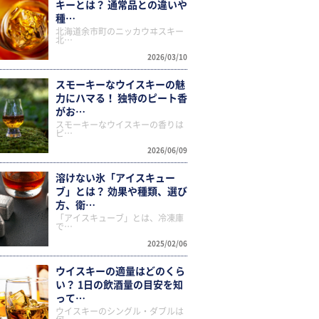
キーとは？ 通常品との違いや
種…
北海道余市町のニッカウヰスキー
北…
2026/03/10
スモーキーなウイスキーの魅
力にハマる！ 独特のピート香
がお…
スモーキーなウイスキーの香りは
ピ…
2026/06/09
溶けない氷「アイスキュー
ブ」とは？ 効果や種類、選び
方、衛…
「アイスキューブ」とは、冷凍庫
で…
2025/02/06
ウイスキーの適量はどのくら
い？ 1日の飲酒量の目安を知
って…
ウイスキーのシングル・ダブルは