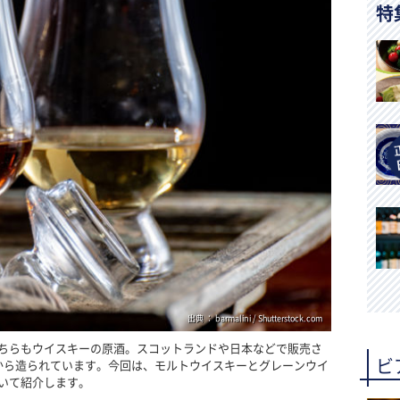
特
出典 ： barmalini / Shutterstock.com
ちらもウイスキーの原酒。スコットランドや日本などで販売さ
ビ
から造られています。今回は、モルトウイスキーとグレーンウイ
いて紹介します。