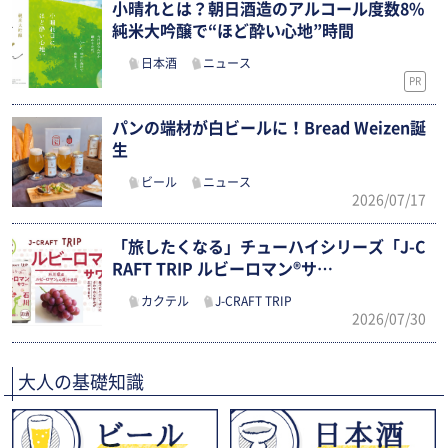
小晴れとは？朝日酒造のアルコール度数8%
純米大吟醸で“ほど酔い心地”時間
日本酒
ニュース
PR
パンの端材が白ビールに！Bread Weizen誕
生
ビール
ニュース
2026/07/17
「旅したくなる」チューハイシリーズ「J-C
RAFT TRIP ルビーロマン®サ…
カクテル
J-CRAFT TRIP
2026/07/30
大人の基礎知識