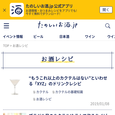
たのしいお酒.jp 公式アプリ
×
開く
お酒情報・おつまみレシピをアプリでも!
今すぐ無料でダウンロード!
イベント情報
ビール
日本酒
ワイン
ウイ
TOP
お酒レシピ
お酒レシピ
“もうこれ以上のカクテルはない”といわせ
る「XYZ」のドリンクレシピ
カクテル
カクテルの基礎知識
お酒レシピ
2019/01/08