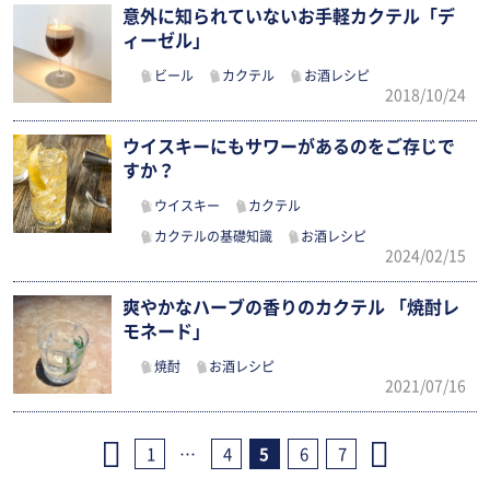
意外に知られていないお手軽カクテル「デ
ィーゼル」
ビール
カクテル
お酒レシピ
2018/10/24
ウイスキーにもサワーがあるのをご存じで
すか？
ウイスキー
カクテル
カクテルの基礎知識
お酒レシピ
2024/02/15
爽やかなハーブの香りのカクテル 「焼酎レ
モネード」
焼酎
お酒レシピ
2021/07/16
1
…
4
5
6
7