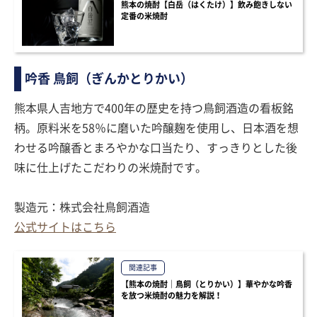
熊本の焼酎【白岳（はくたけ）】飲み飽きしない
定番の米焼酎
吟香 鳥飼（ぎんかとりかい）
熊本県人吉地方で400年の歴史を持つ鳥飼酒造の看板銘
柄。原料米を58％に磨いた吟醸麹を使用し、日本酒を想
わせる吟醸香とまろやかな口当たり、すっきりとした後
味に仕上げたこだわりの米焼酎です。
製造元：株式会社鳥飼酒造
公式サイトはこちら
関連記事
【熊本の焼酎｜鳥飼（とりかい）】華やかな吟香
を放つ米焼酎の魅力を解説！