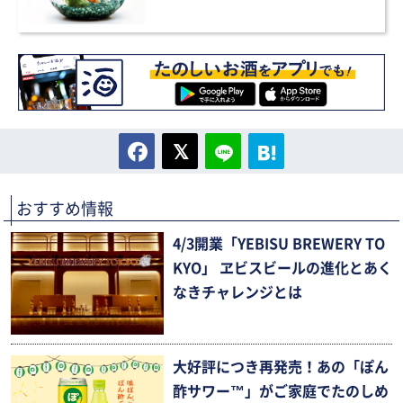
おすすめ情報
4/3開業「YEBISU BREWERY TO
KYO」 ヱビスビールの進化とあく
なきチャレンジとは
大好評につき再発売！あの「ぽん
酢サワー™」がご家庭でたのしめ