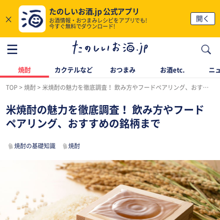
たのしいお酒.jp 公式アプリ
×
開く
お酒情報・おつまみレシピをアプリでも!
今すぐ無料でダウンロード!
焼酎
カクテルなど
おつまみ
お酒etc.
ニ
TOP
焼酎
米焼酎の魅力を徹底調査！ 飲み方やフードペアリング、おすすめの銘柄まで
米焼酎の魅力を徹底調査！ 飲み方やフード
ペアリング、おすすめの銘柄まで
焼酎の基礎知識
焼酎