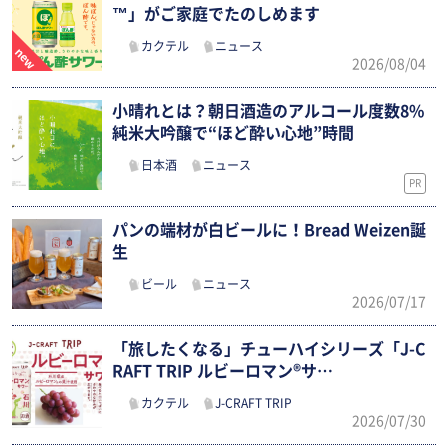
™」がご家庭でたのしめます
カクテル
ニュース
2026/08/04
小晴れとは？朝日酒造のアルコール度数8%
純米大吟醸で“ほど酔い心地”時間
日本酒
ニュース
PR
パンの端材が白ビールに！Bread Weizen誕
生
ビール
ニュース
2026/07/17
「旅したくなる」チューハイシリーズ「J-C
RAFT TRIP ルビーロマン®サ…
カクテル
J-CRAFT TRIP
2026/07/30