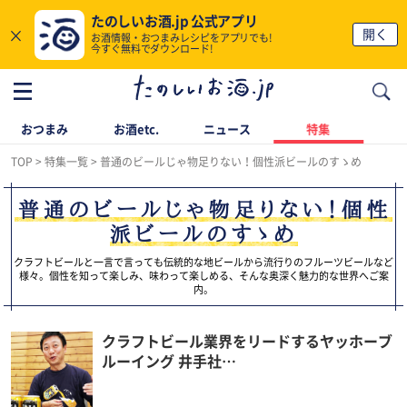
たのしいお酒.jp 公式アプリ
×
開く
お酒情報・おつまみレシピをアプリでも!
今すぐ無料でダウンロード!
おつまみ
お酒etc.
ニュース
特集
TOP
特集一覧
普通のビールじゃ物足りない！個性派ビールのすゝめ
普通のビールじゃ物足りない！個性
派ビールのすゝめ
クラフトビールと一言で言っても伝統的な地ビールから流行りのフルーツビールなど
様々。個性を知って楽しみ、味わって楽しめる、そんな奥深く魅力的な世界へご案
内。
クラフトビール業界をリードするヤッホーブ
ルーイング 井手社…