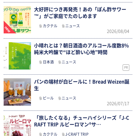
大好評につき再発売！あの「ぽん酢サワー
™」がご家庭でたのしめます
カクテル
ニュース
2026/08/04
小晴れとは？朝日酒造のアルコール度数8%
純米大吟醸で“ほど酔い心地”時間
日本酒
ニュース
PR
パンの端材が白ビールに！Bread Weizen誕
生
ビール
ニュース
2026/07/17
「旅したくなる」チューハイシリーズ「J-C
RAFT TRIP ルビーロマン®サ…
カクテル
J-CRAFT TRIP