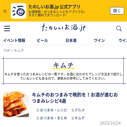
たのしいお酒.jp 公式アプリ
×
開く
お酒情報・おつまみレシピをアプリでも!
今すぐ無料でダウンロード!
イベント情報
ビール
日本酒
ワイン
ウイ
TOP
キムチ
キムチ
キムチを使ったおつまみレシピの一覧です。お酒に合わせたアレンジ方法まで紹介し
ているレシピもあるので、家飲みの参考にしてみてください。
キムチのおつまみで晩酌を！お酒が進むお
つまみレシピ4選
おつまみ・レシピ
グルメ
おつまみ・まとめ
キムチ
2023/10/24