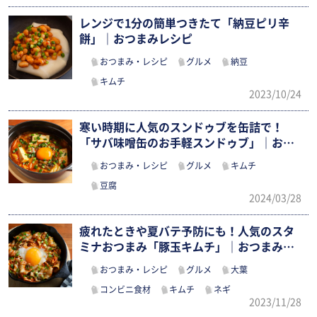
レンジで1分の簡単つきたて「納豆ピリ辛
餅」｜おつまみレシピ
おつまみ・レシピ
グルメ
納豆
キムチ
2023/10/24
寒い時期に人気のスンドゥブを缶詰で！
「サバ味噌缶のお手軽スンドゥブ」｜おつ
まみ…
おつまみ・レシピ
グルメ
キムチ
豆腐
2024/03/28
疲れたときや夏バテ予防にも！人気のスタ
ミナおつまみ「豚玉キムチ」｜おつまみレ
シピ
おつまみ・レシピ
グルメ
大葉
コンビニ食材
キムチ
ネギ
2023/11/28