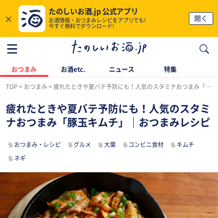
たのしいお酒.jp 公式アプリ
×
開く
お酒情報・おつまみレシピをアプリでも!
今すぐ無料でダウンロード!
おつまみ
お酒etc.
ニュース
特集
TOP
おつまみ
疲れたときや夏バテ予防にも！人気のスタミナおつまみ「豚玉キムチ」｜おつまみレシピ
疲れたときや夏バテ予防にも！人気のスタミ
ナおつまみ「豚玉キムチ」｜おつまみレシピ
おつまみ・レシピ
グルメ
大葉
コンビニ食材
キムチ
ネギ