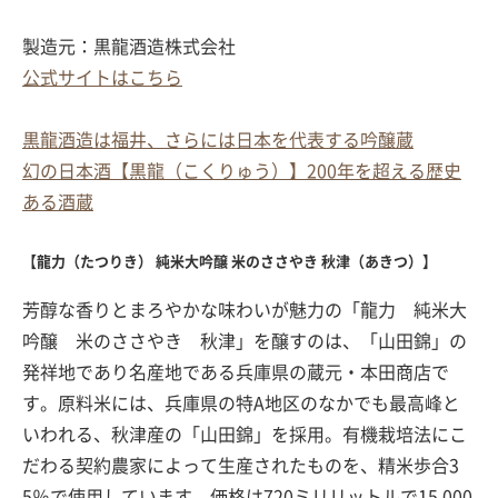
製造元：黒龍酒造株式会社
公式サイトはこちら
黒龍酒造は福井、さらには日本を代表する吟醸蔵
幻の日本酒【黒龍（こくりゅう）】200年を超える歴史
ある酒蔵
【龍力（たつりき） 純米大吟醸 米のささやき 秋津（あきつ）】
芳醇な香りとまろやかな味わいが魅力の「龍力 純米大
吟醸 米のささやき 秋津」を醸すのは、「山田錦」の
発祥地であり名産地である兵庫県の蔵元・本田商店で
す。原料米には、兵庫県の特A地区のなかでも最高峰と
いわれる、秋津産の「山田錦」を採用。有機栽培法にこ
だわる契約農家によって生産されたものを、精米歩合3
5％で使用しています。価格は720ミリリットルで15,000