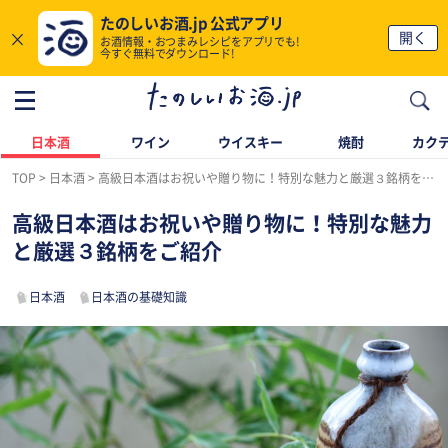
たのしいお酒.jp 公式アプリ
×
開く
お酒情報・おつまみレシピをアプリでも!
今すぐ無料でダウンロード!
日本酒
ワイン
ウイスキー
焼酎
カク
TOP
日本酒
高級日本酒はお祝いや贈り物に！特別な魅力と厳選３銘柄をご紹介
高級日本酒はお祝いや贈り物に！特別な魅力
と厳選３銘柄をご紹介
日本酒
日本酒の基礎知識