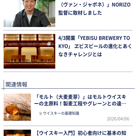
（ヴァン・ジャポネ）」NORIZO
監督に取材しました
4/3開業「YEBISU BREWERY TO
KYO」 ヱビスビールの進化とあく
なきチャレンジとは
関連情報
「モルト（大麦麦芽）」はモルトウイスキ
ーの主原料！製麦工程やグレーンとの違
い、飲み方まで確認
ウイスキーの基礎知識
2026/04/06
【ウイスキー入門】初心者向けに基本の知