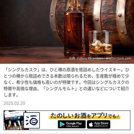
出典 : Evgeny Karandaev / Shutterstock.com
「シングルカスク」は、ひと樽の原酒を瓶詰めしたウイスキー。ひ
とつの樽から瓶詰めできる本数は限られるため、生産数が極めて少
なく、希少性も価格も高いのが特徴です。今回はシングルカスクの
特徴や高価な理由、「シングルモルト」との違いなどについて紹介
します。
2025.02.20