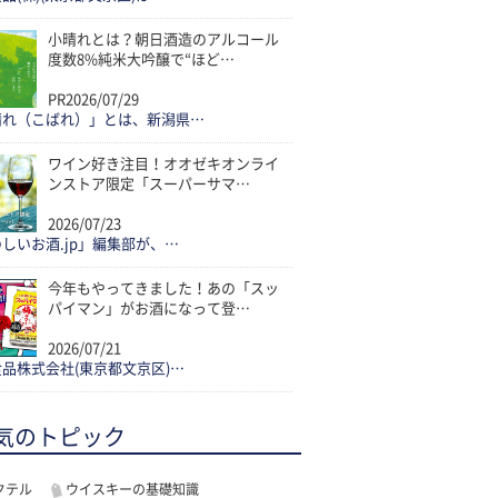
小晴れとは？朝日酒造のアルコール
度数8%純米大吟醸で“ほど…
PR
2026/07/29
晴れ（こばれ）」とは、新潟県…
ワイン好き注目！オオゼキオンライ
ンストア限定「スーパーサマ…
2026/07/23
しいお酒.jp」編集部が、…
今年もやってきました！あの「スッ
パイマン」がお酒になって登…
2026/07/21
品株式会社(東京都文京区)…
気のトピック
クテル
ウイスキーの基礎知識