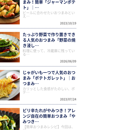
まみ！簡単「ジャーマンポテ
ト」｜…
ビールに合わせたいおつまみとい
え…
2023/10/19
たっぷり野菜で作り置きでき
る人気のおつまみ「野菜の焼
き浸し…
料理に使って、冷蔵庫に残ってい
る…
2026/06/09
じゃがいも一つで人気のおつ
まみ「ポテトガレット」｜お
つまみ…
カリッとした食感がたのしい、ポ
テ…
2023/07/24
ピリ辛たれがやみつき！アレ
ンジ自在の簡単おつまみ「や
みつき…
【簡単おつまみレシピ】今回は、