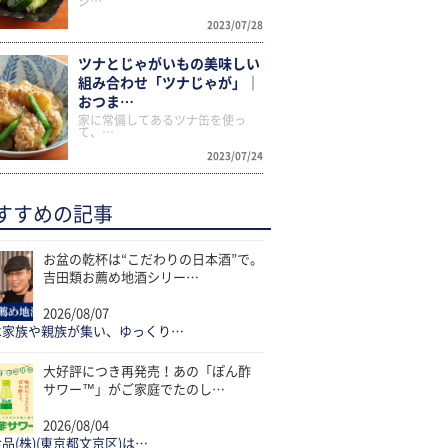
ジ…
2023/07/28
ツナとじゃがいもの美味しい
組み合わせ「ツナじゃが」｜
おつま…
家に常備してあるツナ缶を使っ
て、…
2023/07/24
すすめの記事
お盆の乾杯は“こだわりの日本酒”で。
吉田類お薦め地酒シリー…
2026/08/07
は家族や親族が集い、ゆっくり…
大好評につき再発売！あの「ぽん酢
サワー™」がご家庭でたのし…
2026/08/04
品(株)(東京都文京区)は…