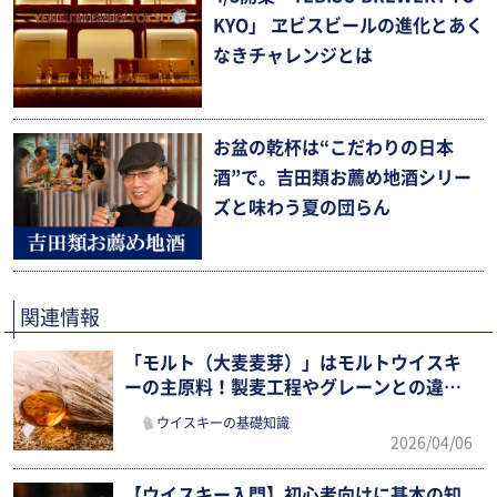
KYO」 ヱビスビールの進化とあく
なきチャレンジとは
お盆の乾杯は“こだわりの日本
酒”で。吉田類お薦め地酒シリー
ズと味わう夏の団らん
関連情報
「モルト（大麦麦芽）」はモルトウイスキ
ーの主原料！製麦工程やグレーンとの違
い、飲み方まで確認
ウイスキーの基礎知識
2026/04/06
【ウイスキー入門】初心者向けに基本の知