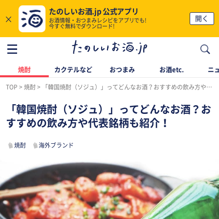
たのしいお酒.jp 公式アプリ
×
開く
お酒情報・おつまみレシピをアプリでも!
今すぐ無料でダウンロード!
焼酎
カクテルなど
おつまみ
お酒etc.
ニ
TOP
焼酎
「韓国焼酎（ソジュ）」ってどんなお酒？おすすめの飲み方や代表銘柄も紹介！
「韓国焼酎（ソジュ）」ってどんなお酒？お
すすめの飲み方や代表銘柄も紹介！
焼酎
海外ブランド