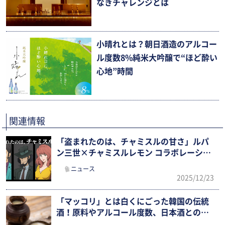
なきチャレンジとは
小晴れとは？朝日酒造のアルコー
ル度数8%純米大吟醸で“ほど酔い
心地”時間
関連情報
「盗まれたのは、チャミスルの甘さ」ルパ
ン三世×チャミスルレモン コラボレーショ
ンラベルが限定発売！
ニュース
2025/12/23
「マッコリ」とは白くにごった韓国の伝統
酒！原料やアルコール度数、日本酒との違
い、おいしい飲み方まで