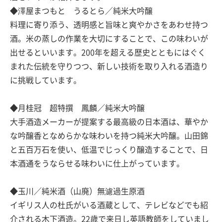
◆澤屋まつもと うるとら／純米大吟醸
料理に寄り添う、透明感と旨味と爽やかさをあわせ持つ
酒。米の蒸しの作業を大切にすることで、この味わいが
出せるといいます。200年を超える歴史とともにはぐく
まれた伝統を守りつつ、新しい技術を取り入れる酒造り
に挑戦しています。
◆月桂冠 超特撰 鳳麟／純米大吟醸
大手酒造メーカーが提案する最高級の日本酒は、華やか
な吟醸香となめらかな味わいを持つ純米大吟醸。山田錦
と五百万石を使い、低温でじっくり醸造することで、日
本酒通をうならせる味わいに仕上がっています。
◆玉川／純米酒（山廃）無濾過生原酒
イギリス人の杜氏がいる酒蔵として、テレビなどでも紹
介される木下酒造。22歳で来日し英語教師をしていまし