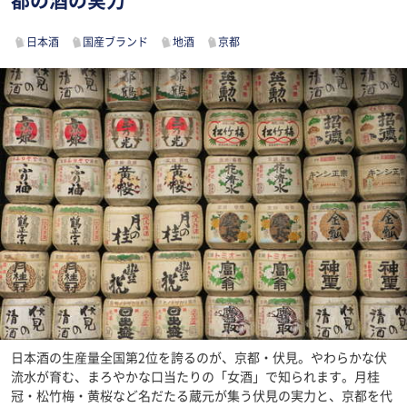
都の酒の実力
日本酒
国産ブランド
地酒
京都
日本酒の生産量全国第2位を誇るのが、京都・伏見。やわらかな伏
流水が育む、まろやかな口当たりの「女酒」で知られます。月桂
冠・松竹梅・黄桜など名だたる蔵元が集う伏見の実力と、京都を代