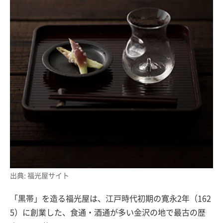
出典: 福光屋サイト
「黒帯」を造る福光屋は、江戸時代初期の寛永2年（162
5）に創業した、食通・酒通が多い金沢の地で最古の歴