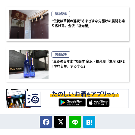
関連記事
“伝統は革新の連続”さまざまな先駆けの展開を繰
り広げる、金沢「福光屋」
関連記事
“恵みの百年水”で醸す 金沢・福光屋「生冷 KIRE
I やわらか、するする」