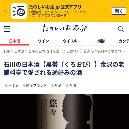
たのしいお酒.jp 公式アプリ
×
開く
お酒情報・おつまみレシピをアプリでも!
今すぐ無料でダウンロード!
日本酒
ワイン
ウイスキー
焼酎
カク
TOP
日本酒
石川の日本酒【黒帯（くろおび）】金沢の老舗料亭で愛される通好みの酒
石川の日本酒【黒帯（くろおび）】金沢の老
舗料亭で愛される通好みの酒
日本酒
国産ブランド
地酒
石川