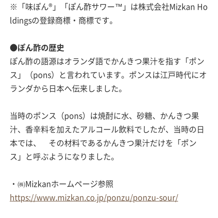
※「味ぽん®」「ぽん酢サワー™」は株式会社Mizkan Ho
ldingsの登録商標・商標です。
●ぽん酢の歴史
ぽん酢の語源はオランダ語でかんきつ果汁を指す「ポン
ス」（pons）と言われています。ポンスは江戸時代にオ
ランダから日本へ伝来しました。
当時のポンス（pons）は焼酎に水、砂糖、かんきつ果
汁、香辛料を加えたアルコール飲料でしたが、当時の日
本では、 その材料であるかんきつ果汁だけを「ポン
ス」と呼ぶようになりました。
・㈱Mizkanホームページ参照
https://www.mizkan.co.jp/ponzu/ponzu-sour/