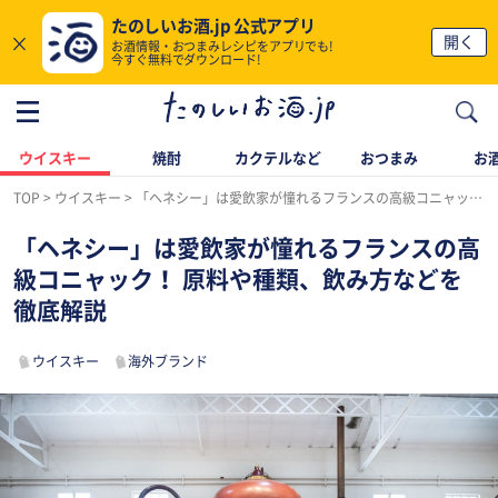
たのしいお酒.jp 公式アプリ
×
開く
お酒情報・おつまみレシピをアプリでも!
今すぐ無料でダウンロード!
ウイスキー
焼酎
カクテルなど
おつまみ
お酒
TOP
ウイスキー
「ヘネシー」は愛飲家が憧れるフランスの高級コニャック！ 原料や種類、飲み方などを徹底解説
「ヘネシー」は愛飲家が憧れるフランスの高
級コニャック！ 原料や種類、飲み方などを
徹底解説
ウイスキー
海外ブランド