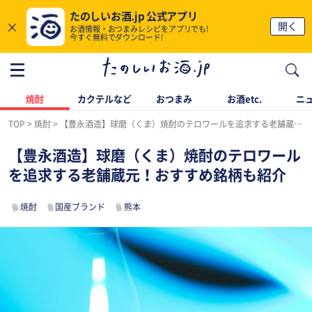
たのしいお酒.jp 公式アプリ
×
開く
お酒情報・おつまみレシピをアプリでも!
今すぐ無料でダウンロード!
焼酎
カクテルなど
おつまみ
お酒etc.
ニ
TOP
焼酎
【豊永酒造】球磨（くま）焼酎のテロワールを追求する老舗蔵元！おすすめ銘柄も紹介
【豊永酒造】球磨（くま）焼酎のテロワール
を追求する老舗蔵元！おすすめ銘柄も紹介
焼酎
国産ブランド
熊本