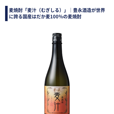
麦焼酎「麦汁（むぎしる）」｜豊永酒造が世界
に誇る国産はだか麦100％の麦焼酎