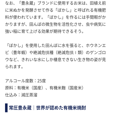
なお、「豊永蔵」ブランドに使用するお米は、田植え前
に米ぬかを発酵させて作る「ぼかし」と呼ばれる有機肥
料が使われています。「ぼかし」を作るには手間暇がか
かりますが、田んぼの微生物を活性化させ、虫や病気に
強い稲に育て上げる効果が期待できるそう。
「ぼかし」を使用した田んぼに水を張ると、ホウネンエ
ビ（豊年蝦）や絶滅危惧種（絶滅危惧Ⅰ類）のゲンゴロ
ウなど、きれいな水にしか棲息できない生き物の姿が見
られます。
アルコール度数：25度
原料：有機米（国産）、有機米麹（国産米）
仕込み：減圧蒸溜
常圧豊永蔵｜世界が認めた有機米焼酎