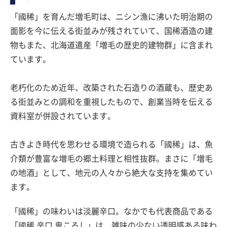
「國稀」を育んだ増毛町は、ニシン漁に沸いた明治期の
面影を今に伝える街並みが残されていて、国稀酒造の建
物もまた、北海道遺産「増毛の歴史的建物群」に含まれ
ています。
老朽化のため近年、改築された石造りの酒蔵も、歴史あ
る街並みとの調和を重視したもので、創業当時を伝える
資料室が併設されています。
古きよき時代を思わせる環境で造られる「國稀」は、魚
介類が豊富な増毛の郷土料理と相性抜群。まさに「増毛
の地酒」として、地元の人々から絶大な支持を集めてい
ます。
「國稀」の味わいは淡麗辛口。なかでも代表商品である
「國稀 辛口 鬼ころし」は、雑味の少ない透明感ある味わ