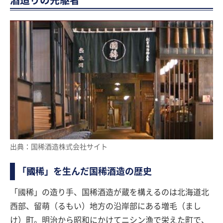
酒造りの先駆者
出典：国稀酒造株式会社サイト
「國稀」を生んだ国稀酒造の歴史
「國稀」の造り手、国稀酒造が蔵を構えるのは北海道北
西部、留萌（るもい）地方の沿岸部にある増毛（まし
け）町。明治から昭和にかけてニシン漁で栄えた町で、