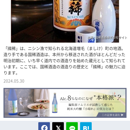
出典 : 国稀酒造株式会社サイト
「國稀」は、ニシン漁で知られる北海道増毛（ましけ）町の地酒。
造り手である国稀酒造は、本州から移送された酒がほとんどだった
明治初期に、いち早く道内での酒造りを始めた蔵元として知られて
います。ここでは、国稀酒造の酒造りの歴史と「國稀」の魅力に迫
ります。
2024.05.30