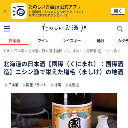
たのしいお酒.jp 公式アプリ
×
開く
お酒情報・おつまみレシピをアプリでも!
今すぐ無料でダウンロード!
日本酒
ワイン
ウイスキー
焼酎
カク
TOP
日本酒
北海道の日本酒【國稀（くにまれ）：国稀酒造】ニシン漁で栄えた増毛（ましけ）の地酒
北海道の日本酒【國稀（くにまれ）：国稀酒
造】ニシン漁で栄えた増毛（ましけ）の地酒
日本酒
国産ブランド
地酒
北海道