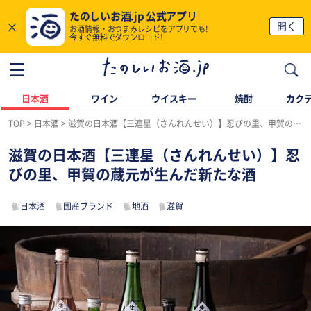
たのしいお酒.jp 公式アプリ
×
開く
お酒情報・おつまみレシピをアプリでも!
今すぐ無料でダウンロード!
日本酒
ワイン
ウイスキー
焼酎
カク
TOP
日本酒
滋賀の日本酒【三連星（さんれんせい）】忍びの里、甲賀の蔵元が生んだ新たな酒
滋賀の日本酒【三連星（さんれんせい）】忍
びの里、甲賀の蔵元が生んだ新たな酒
日本酒
国産ブランド
地酒
滋賀