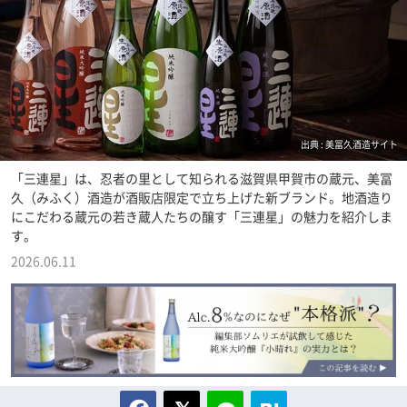
出典 : 美冨久酒造サイト
「三連星」は、忍者の里として知られる滋賀県甲賀市の蔵元、美冨
久（みふく）酒造が酒販店限定で立ち上げた新ブランド。地酒造り
にこだわる蔵元の若き蔵人たちの醸す「三連星」の魅力を紹介しま
す。
2026.06.11