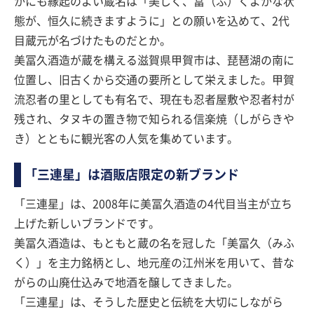
かにも縁起のよい蔵名は「美しく、冨（ふ）くよかな状
態が、恒久に続きますように」との願いを込めて、2代
目蔵元が名づけたものだとか。
美冨久酒造が蔵を構える滋賀県甲賀市は、琵琶湖の南に
位置し、旧古くから交通の要所として栄えました。甲賀
流忍者の里としても有名で、現在も忍者屋敷や忍者村が
残され、タヌキの置き物で知られる信楽焼（しがらきや
き）とともに観光客の人気を集めています。
「三連星」は酒販店限定の新ブランド
「三連星」は、2008年に美冨久酒造の4代目当主が立ち
上げた新しいブランドです。
美冨久酒造は、もともと蔵の名を冠した「美冨久（みふ
く）」を主力銘柄とし、地元産の江州米を用いて、昔な
がらの山廃仕込みで地酒を醸してきました。
「三連星」は、そうした歴史と伝統を大切にしながら