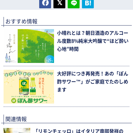
おすすめ情報
小晴れとは？朝日酒造のアルコー
ル度数8%純米大吟醸で“ほど酔い
心地”時間
大好評につき再発売！あの「ぽん
酢サワー™」がご家庭でたのしめ
ます
関連情報
「リモンチェッロ」はイタリア南部発祥の