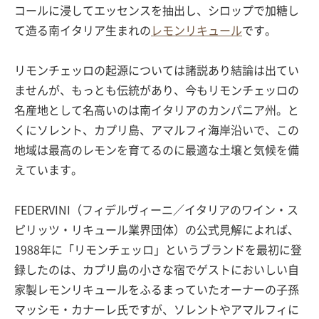
コールに浸してエッセンスを抽出し、シロップで加糖し
て造る南イタリア生まれの
レモンリキュール
です。
リモンチェッロの起源については諸説あり結論は出てい
ませんが、もっとも伝統があり、今もリモンチェッロの
名産地として名高いのは南イタリアのカンパニア州。と
くにソレント、カプリ島、アマルフィ海岸沿いで、この
地域は最高のレモンを育てるのに最適な土壌と気候を備
えています。
FEDERVINI（フィデルヴィーニ／イタリアのワイン・ス
ピリッツ・リキュール業界団体）の公式見解によれば、
1988年に「リモンチェッロ」というブランドを最初に登
録したのは、カプリ島の小さな宿でゲストにおいしい自
家製レモンリキュールをふるまっていたオーナーの子孫
マッシモ・カナーレ氏ですが、ソレントやアマルフィに