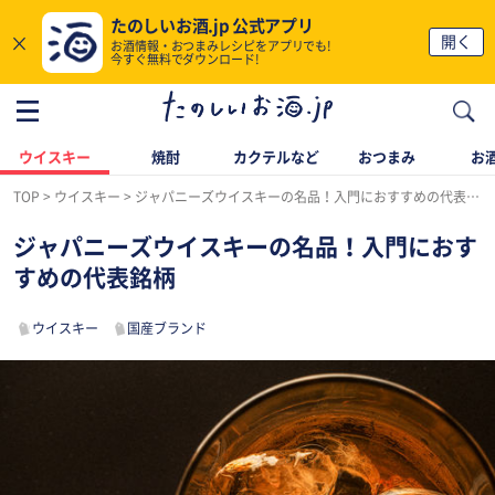
たのしいお酒.jp 公式アプリ
×
開く
お酒情報・おつまみレシピをアプリでも!
今すぐ無料でダウンロード!
ウイスキー
焼酎
カクテルなど
おつまみ
お酒
TOP
ウイスキー
ジャパニーズウイスキーの名品！入門におすすめの代表銘柄
ジャパニーズウイスキーの名品！入門におす
すめの代表銘柄
ウイスキー
国産ブランド